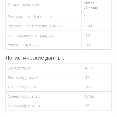
менее 1
Остановка лезвий
секунды
Режущая способность, см
2
Скорость, без нагрузки, об/мин
1600
Угол вращения в градусах
180
Уровень шума, дБ
100
Логистические данные
Вес брутто, кг
4.135
Высота брутто, см
47
Длина брутто, см
104
Объем коробки, м3
0.126
Ширина брутто, см
26