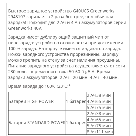
Быстрое зарядное устройство G40UC5 Greenworks
2945107 заряжает в 2 раза быстрее, чем обычная
зарядка! Подходит для 2 Ач и 4 Ач аккумуляторов серии
Greenworks 40V.
Зарядка имеет дублирующий защитный чип от
перезаряда: устройство отключается при достижении
100 % заряда. На корпусе имеется индикатор заряда.
Ножки зарядного устройства прорезинены. Зарядку
можно крепить на стену за счет наличия проушины.
Питание зарядного устройства осуществляется от сети
230 вольт переменного тока 50-60 Гц, 5 А. Время
зарядки аккумуляторов: 2 Ач - 20 мин; 4 Ач - 40 мин.
Время заряда до 100% (23ºС)*
2 Ач
38 мин
Батареи HIGH POWER
1 батарея
4 Ач
65 мин
5 Ач
75 мин
2 Ач
38 мин
4 Ач
65 мин
Батареи STANDARD POWER
1 батарея
5 Ач
75 мин
8 Ач
111 мин