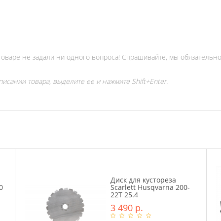
товаре не задали ни одного вопроса! Спрашивайте, мы обязательно
исании товара, выделите ее и нажмите Shift+Enter.
Диск для кустореза
0
Sсarlett Husqvarna 200-
22Т 25.4
3 490 р.