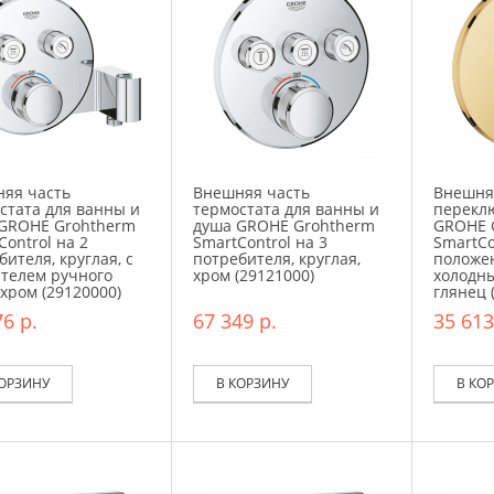
яя часть
Внешняя часть
Внешня
стата для ванны и
термостата для ванны и
перекл
GROHE Grohtherm
душа GROHE Grohtherm
GROHE 
Control на 2
SmartControl на 3
SmartCo
бителя, круглая, с
потребителя, круглая,
положен
телем ручного
хром (29121000)
холодны
 хром (29120000)
глянец 
6 р.
67 349 р.
35 613
КОРЗИНУ
В КОРЗИНУ
В КО