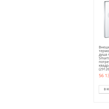
Внешн
термо
душа 
Smart
потре
квадр
(2912
56 13
В 