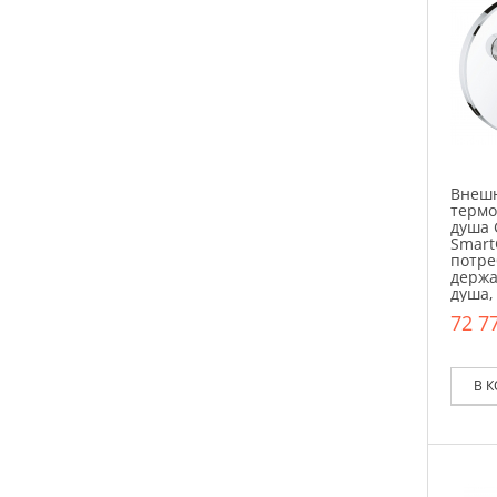
Внешн
термо
душа 
Smart
потре
держа
душа,
72 77
В 