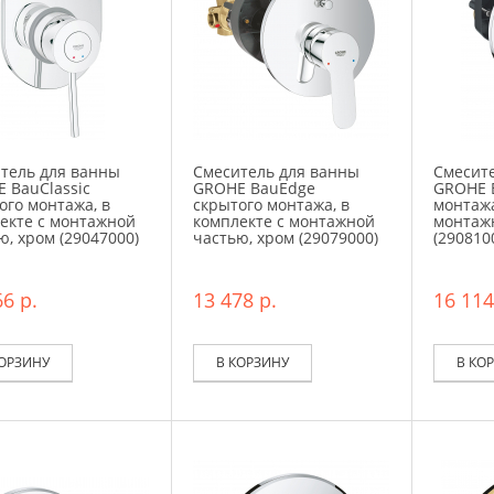
тель для ванны
Смеситель для ванны
Смесит
 BauClassic
GROHE BauEdge
GROHE 
ого монтажа, в
скрытого монтажа, в
монтажа
екте с монтажной
комплекте с монтажной
монтаж
ю, хром (29047000)
частью, хром (29079000)
(290810
6 р.
13 478 р.
16 114
КОРЗИНУ
В КОРЗИНУ
В КО