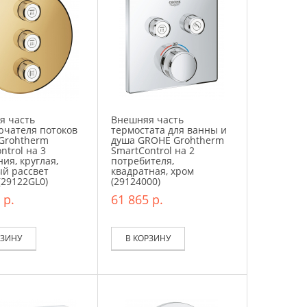
я часть
Внешняя часть
ючателя потоков
термостата для ванны и
Grohtherm
душа GROHE Grohtherm
ntrol на 3
SmartControl на 2
ия, круглая,
потребителя,
й рассвет
квадратная, хром
(29122GL0)
(29124000)
 р.
61 865 р.
РЗИНУ
В КОРЗИНУ