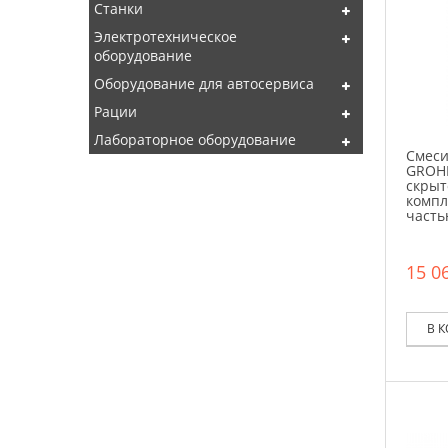
Станки
Электротехническое
оборудование
Оборудование для автосервиса
Рации
Лабораторное оборудование
Смеси
GROHE
скрыт
компл
часть
15 06
В 