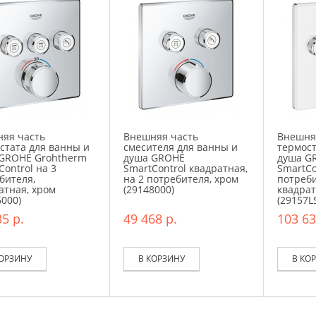
яя часть
Внешняя часть
Внешня
стата для ванны и
смесителя для ванны и
термост
GROHE Grohtherm
душа GROHE
душа G
Control на 3
SmartControl квадратная,
SmartCo
бителя,
на 2 потребителя, хром
потреби
атная, хром
(29148000)
квадрат
6000)
(29157L
5 р.
49 468 р.
103 63
КОРЗИНУ
В КОРЗИНУ
В КО