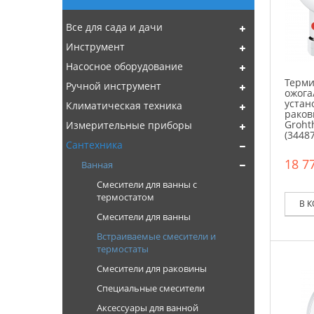
Все для сада и дачи
Инструмент
Насосное оборудование
Терми
Ручной инструмент
ожога
устан
Климатическая техника
раков
Groht
Измерительные приборы
(3448
Сантехника
18 77
Ванная
Смесители для ванны с
термостатом
В 
Смесители для ванны
Встраиваемые смесители и
термостаты
Смесители для раковины
Специальные смесители
Аксессуары для ванной