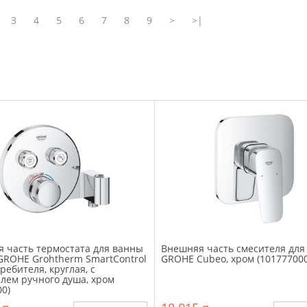
3
4
5
6
7
8
9
>
>|
 часть термостата для ванны
Внешняя часть смесителя для
GROHE Grohtherm SmartControl
GROHE Cubeo, хром (101777000
ребителя, круглая, с
лем ручного душа, хром
00)