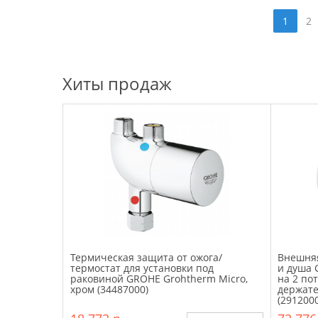
1
2
Хиты продаж
Термическая защита от ожога/
Внешняя
термостат для установки под
и душа 
раковиной GROHE Grohtherm Micro,
на 2 пот
хром (34487000)
держате
(291200