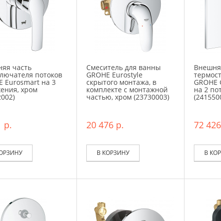
яя часть
Смеситель для ванны
Внешня
лючателя потоков
GROHE Eurostyle
термост
 Eurosmart на 3
скрытого монтажа, в
GROHE 
ения, хром
комплекте с монтажной
на 2 по
2002)
частью, хром (23730003)
(241550
 р.
20 476 р.
72 426
КОРЗИНУ
В КОРЗИНУ
В КО