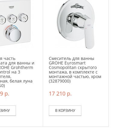
я часть
Смеситель для ванны
ата для ванны и
GROHE Eurosmart
ROHE Grohtherm
Cosmopolitan скрытого
ntrol на 3
монтажа, в комплекте с
теля,
монтажной частью, хром
ная, белая луна
(32879000)
S0)
9 р.
17 210 р.
РЗИНУ
В КОРЗИНУ