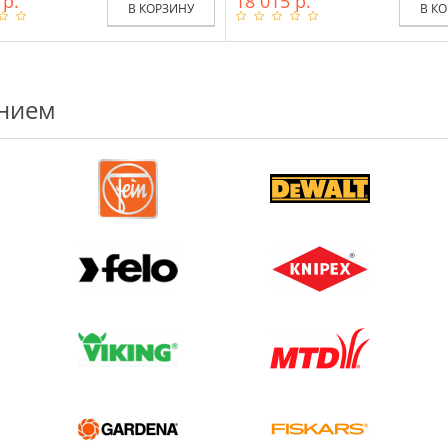
 р.
18 015 р.
В КОРЗИНУ
В К
ением