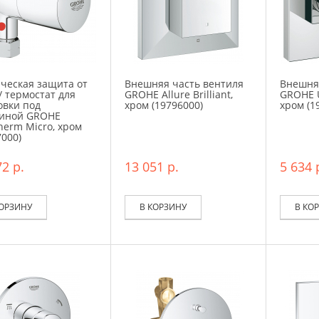
ческая защита от
Внешняя часть вентиля
Внешня
/ термостат для
GROHE Allure Brilliant,
GROHE U
овки под
хром (19796000)
хром (1
иной GROHE
herm Micro, хром
7000)
2 р.
13 051 р.
5 634 
КОРЗИНУ
В КОРЗИНУ
В КО