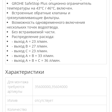
GROHE SafeStop Plus опционно ограничитель
температуры на 43°C / 46°C, включен.
Встроенные обратные клапаны и
грязеулавливающие фильтры.
Возможность одновременного включения
нескольких точек водоотвода.
Без встраиваемой части.
Распределение расхода:
- выход A = 23 л/мин.
- выход B = 27 л/мин.
- выход C = 23 л/мин.
- выход A + B = 33 л/мин.
- выход A + B + C = 36 л/мин.
Характеристики
Для монтажа
требуются
35600000,35604000
артикулы
Излив
отсутствует
Количество