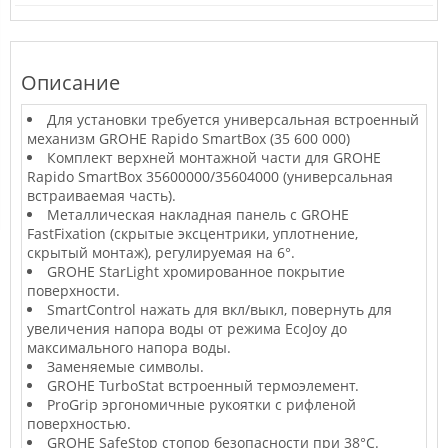
Описание
Для установки требуется универсальная встроенный
механизм GROHE Rapido SmartBox (35 600 000)
Комплект верхней монтажной части для GROHE
Rapido SmartBox 35600000/35604000 (универсальная
встраиваемая часть).
Металлическая накладная панель с GROHE
FastFixation (скрытые эксцентрики, уплотнение,
скрытый монтаж), регулируемая на 6°.
GROHE StarLight хромированное покрытие
поверхности.
SmartControl нажать для вкл/выкл, повернуть для
увеличения напора воды от режима EcoJoy до
максимального напора воды.
Заменяемые символы.
GROHE TurboStat встроенный термоэлемент.
ProGrip эргономичные рукоятки с рифленой
поверхностью.
GROHE SafeStop стопор безопасности при 38°C.