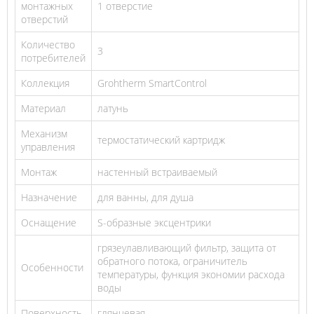
монтажных
1 отверстие
отверстий
Количество
3
потребителей
Коллекция
Grohtherm SmartControl
Материал
латунь
Механизм
термостатический картридж
управления
Монтаж
настенный встраиваемый
Назначение
для ванны, для душа
Оснащение
S-образные эксцентрики
грязеулавливающий фильтр, защита от
обратного потока, ограничитель
Особенности
температуры, функция экономии расхода
воды
Поверхность
глянцевая