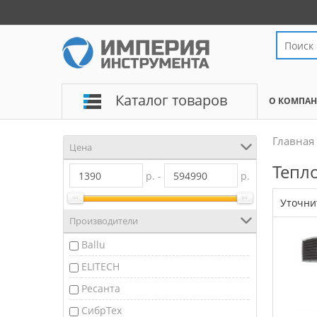
Каталог товаров
О КОМПА
Главная
Цена
Тепл
р. -
р.
Уточни
Производители
Ballu
ELITECH
Ресанта
СибрТех