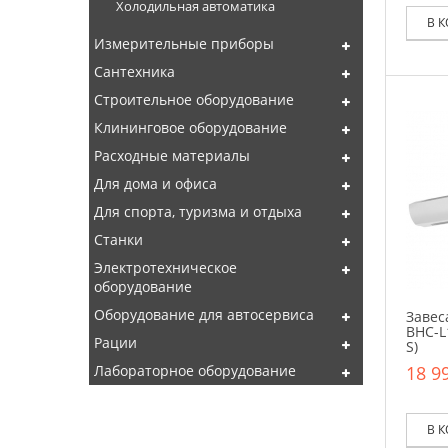
Холодильная автоматика
В 
Измерительные приборы
Сантехника
Строительное оборудование
Клининговое оборудование
Расходные материалы
Для дома и офиса
Для спорта, туризма и отдыха
Станки
Электротехническое
оборудование
Оборудование для автосервиса
Завес
BHC-L
Рации
S)
18 99
Лабораторное оборудование
В 