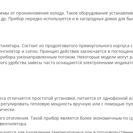
мы от проникновения холода. Такое оборудование устанавлива
и др. Прибор нередко используется и в загородных домах для б
нтилятора. Состоит из продолговатого прямоугольного корпус
ентилятор и сопло. Принцип действия заключается в поглощен
рибора узконаправленным потоком. Некоторые модели могут ра
ьного удобства завесы часто оснащаются электронными индика
еса отличается простотой установки, питается от однофазной и
т регулировать тепловую мощность вручную или с помощью пуль
ически.
го отопления. Такой прибор является более экономичным по с
 вентилятора.
льзуется для разделения температурных зон в продовольственны