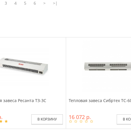
3
4
5
6
>
>|
я завеса Ресанта ТЗ-3С
Тепловая завеса Сибртех ТС-6
р.
16 072 р.
В КОРЗИНУ
В К