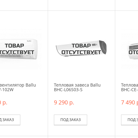
вентилятор Ballu
Тепловая завеса Ballu
Теплова
W-102W
BHC-L06S03-S
BHC-CE-
 р.
9 290 р.
7 490 
Д ЗАКАЗ
ПОД ЗАКАЗ
ПОД 