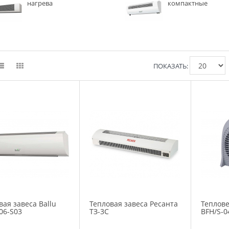
нагрева
компактные
ПОКАЗАТЬ:
вая завеса Ballu
Тепловая завеса Ресанта
Теплове
06-S03
ТЗ-3С
BFH/S-0