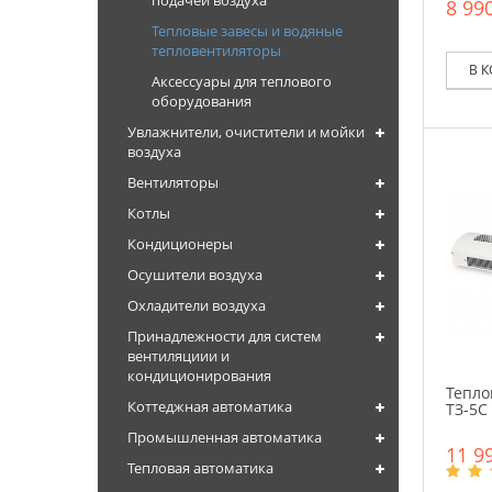
подачей воздуха
8 990
Тепловые завесы и водяные
тепловентиляторы
В 
Аксессуары для теплового
оборудования
Увлажнители, очистители и мойки
воздуха
Вентиляторы
Котлы
Кондиционеры
Осушители воздуха
Охладители воздуха
Принадлежности для систем
вентиляциии и
кондиционирования
Тепло
Коттеджная автоматика
ТЗ-5С
Промышленная автоматика
11 99
Тепловая автоматика