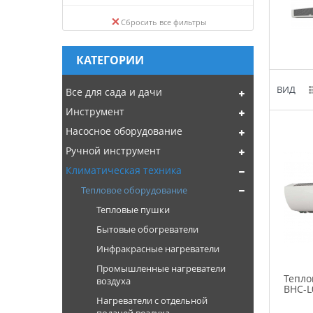
Сбросить все фильтры
КАТЕГОРИИ
ВИД
Все для сада и дачи
Инструмент
Насосное оборудование
Ручной инструмент
Климатическая техника
Тепловое оборудование
Тепловые пушки
Бытовые обогреватели
Инфракрасные нагреватели
Промышленные нагреватели
Тепло
воздуха
BHC-L
Нагреватели с отдельной