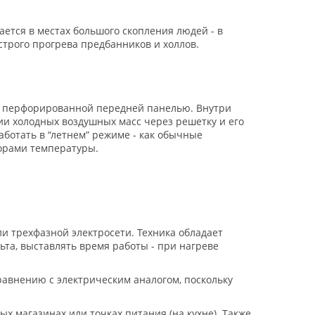
ется в местах большого скопления людей - в
ыстрого прогрева предбанников и холлов.
а с перфорированной передней панелью. Внутри
ии холодных воздушных масс через решетку и его
ботать в “летнем” режиме - как обычные
торами температуры.
ли трехфазной электросети. Техника обладает
та, выставлять время работы - при нагреве
равнению с электрическим аналогом, поскольку
х магазинах или точках питания (на кухне). Также