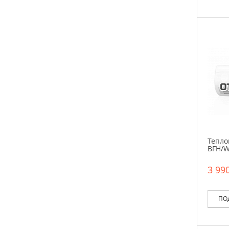
Тепло
BFH/
3 990
ПО