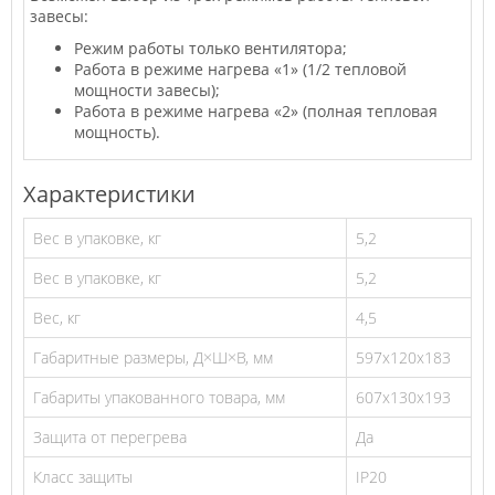
завесы:
Режим работы только вентилятора;
Работа в режиме нагрева «1» (1/2 тепловой
мощности завесы);
Работа в режиме нагрева «2» (полная тепловая
мощность).
Характеристики
Вес в упаковке, кг
5,2
Вес в упаковке, кг
5,2
Вес, кг
4,5
Габаритные размеры, Д×Ш×В, мм
597х120х183
Габариты упакованного товара, мм
607х130х193
Защита от перегрева
Да
Класс защиты
IP20