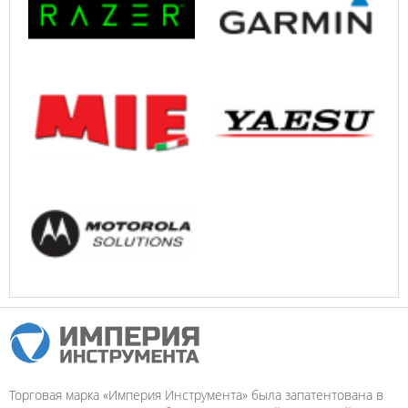
Торговая марка «Империя Инструмента» была запатентована в