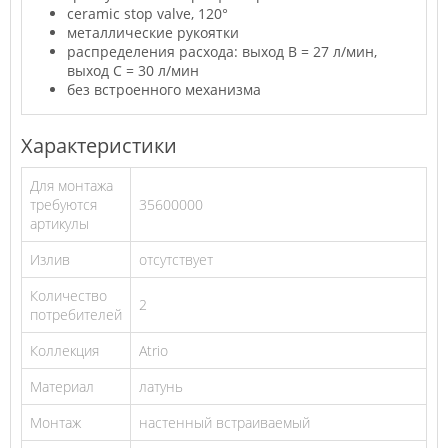
ceramic stop valve, 120°
металлические рукоятки
распределения расхода: выход B = 27 л/мин,
выход C = 30 л/мин
без встроенного механизма
Характеристики
Для монтажа
требуются
35600000
артикулы
Излив
отсутствует
Количество
2
потребителей
Коллекция
Atrio
Материал
латунь
Монтаж
настенный встраиваемый