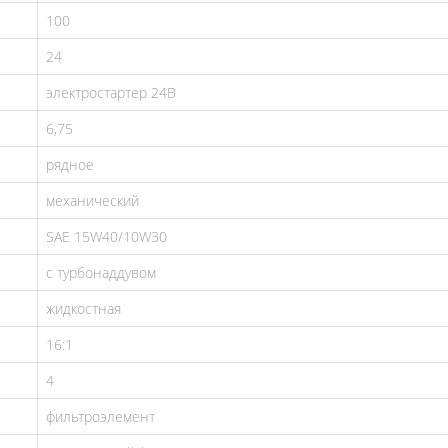
100
24
электростартер 24В
6,75
рядное
механический
SAE 15W40/10W30
с турбонаддувом
жидкостная
16:1
4
фильтроэлемент