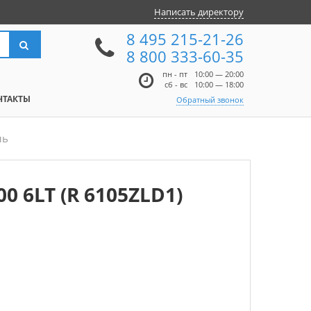
Написать директору
8 495 215-21-26
8 800 333-60-35
пн - пт
10:00 — 20:00
сб - вс
10:00 — 18:00
НТАКТЫ
Обратный звонок
ль
00 6LT (R 6105ZLD1)