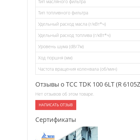
Тип масляного фильтра
Тип топливного фильтра
Удельный расход масла (г/кВт*ч)
Удельный расход топлива (г/кВт*ч)
Уровень шума (dB/7м)
Ход поршня (мм)
Частота вращения коленвала (об/мин)
Отзывы о ТСС TDK 100 6LT (R 6105
Нет отзывов об этом товаре.
НАПИСАТЬ ОТЗЫВ
Сертификаты