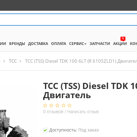
%
НИИ
БРЕНДЫ
ДОСТАВКА
ОПЛАТА
СЕРВИС
ЗАПЧАСТИ
АКЦИИ
КО
и
ТСС
ТСС (TSS) Diesel TDK 100 6LT (R 6105ZLD1) Двигате
ТСС (TSS) Diesel TDK 1
Двигатель
0
отзывов
/
Написать отзыв
Доступность:
Под заказ