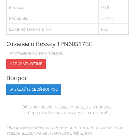
Масса, г
3020
Рейка, мм
32x10
Ширина зажима а, мм
600
Отзывы о Bessey TPN60S17BE
Нет отзывов об этом товаре.
НАПИСАТЬ ОТЗЫВ
Вопрос
ЗАДАЙТЕ СВОЙ ВОПРОС
Об этом товаре не задали ни одного вопроса!
Спрашивайте, мы обязательно ответим!
Обнаружив ошибку или неточность в тексте или описании
товара, выделите ее и нажмите Shift+Enter.