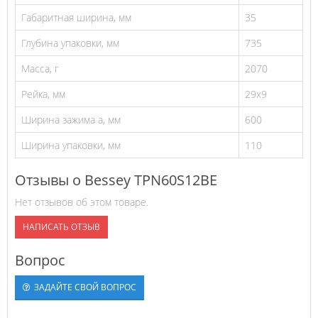
Габаритная ширина, мм
35
Глубина упаковки, мм
735
Масса, г
2070
Рейка, мм
29x9
Ширина зажима а, мм
600
Ширина упаковки, мм
110
Отзывы о Bessey TPN60S12BE
Нет отзывов об этом товаре.
НАПИСАТЬ ОТЗЫВ
Вопрос
ЗАДАЙТЕ СВОЙ ВОПРОС