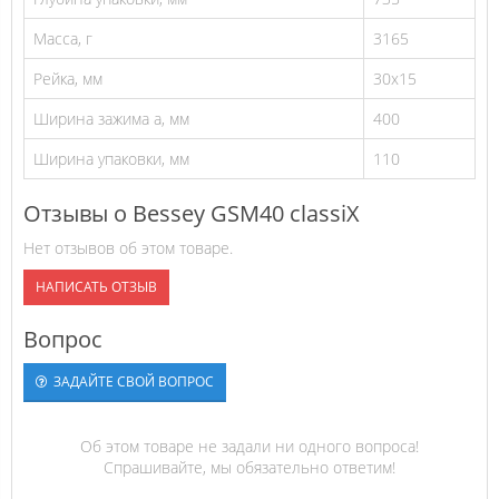
Масса, г
3165
Рейка, мм
30x15
Ширина зажима а, мм
400
Ширина упаковки, мм
110
Отзывы о Bessey GSM40 classiX
Нет отзывов об этом товаре.
НАПИСАТЬ ОТЗЫВ
Вопрос
ЗАДАЙТЕ СВОЙ ВОПРОС
Об этом товаре не задали ни одного вопроса!
Спрашивайте, мы обязательно ответим!