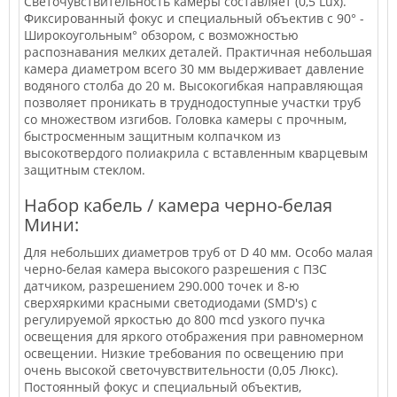
Светочувствительность камеры составляет (0,5 Lux).
Фиксированный фокус и специальный объектив с 90° -
Широкоугольным° обзором, с возможностью
распознавания мелких деталей. Практичная небольшая
камера диаметром всего 30 мм выдерживает давление
водяного столба до 20 м. Высокогибкая направляющая
позволяет проникать в труднодоступные участки труб
со множеством изгибов. Головка камеры с прочным,
быстросменным защитным колпачком из
высокотвердого полиакрила с вставленным кварцевым
защитным стеклом.
Набор кабель / камера черно-белая
Мини:
Для небольших диаметров труб от D 40 мм. Особо малая
черно-белая камера высокого разрешения с ПЗС
датчиком, разрешением 290.000 точек и 8-ю
сверхяркими красными светодиодами (SMD's) с
регулируемой яркостью до 800 mcd узкого пучка
освещения для яркого отображения при равномерном
освещении. Низкие требования по освещению при
очень высокой светочувствительности (0,05 Люкс).
Постоянный фокус и специальный объектив,