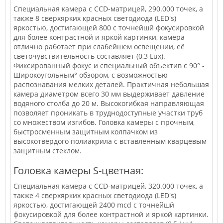
Специальная камера с CCD-матрицей, 290.000 точек, а
также 8 сверхярких красных свeтодиода (LED's)
яркостью, достигающей 800 с точнейшй фокусировкой
для более контрастной и яркой картинки, камера
отлично работает при слабейшем освещении, её
светочувствительность составляет (0,3 Lux).
Фиксированный фокус и специальный объектив с 90° -
Широкоугольным° обзором, с возможностью
распознавания мелких деталей. Практичная небольшая
камера диаметром всего 30 мм выдерживает давление
водяного столба до 20 м. Высокогибкая направляющая
позволяет проникать в труднодоступные участки труб
со множеством изгибов. Головка камеры с прочным,
быстросменным защитным колпачком из
высокотвердого полиакрила с вставленным кварцевым
защитным стеклом.
Головка камеры S-цветная:
Специальная камера с CCD-матрицей, 320.000 точек, а
также 4 сверхярких красных светодиода (LED's)
яркостью, достигающей 2400 mcd с точнейшй
фокусировкой для более контрастной и яркой картинки.