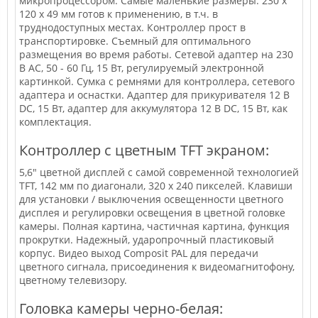
микропроцессором. Самые маленькие размеры: 230 х
120 х 49 мм готов к применению, в т.ч. в
труднодоступных местах. Контроллер прост в
транспортировке. Съемный для оптимального
размещения во время работы. Сетевой адаптер на 230
В АС, 50 - 60 Гц, 15 Вт, регулируемый электронной
картинкой. Сумка с ремнями для контроллера, сетевого
адаптера и оснастки. Адаптер для прикуривателя 12 В
DC, 15 Вт, адаптер для аккумулятора 12 В DC, 15 Вт, как
комплектация.
Контроллер с цветным TFT экраном:
5,6" цветной дисплей с самой современной технологией
TFT, 142 мм по диагонали, 320 х 240 пикселей. Клавиши
для установки / выключения освещенности цветного
дисплея и регулировки освещения в цветной головке
камеры. Полная картина, частичная картина, функция
прокрутки. Надежный, ударопрочный пластиковый
корпус. Видео выход Composit PAL для передачи
цветного сигнала, присоединения к видеомагнитофону,
цветному телевизору.
Головка камеры черно-белая: