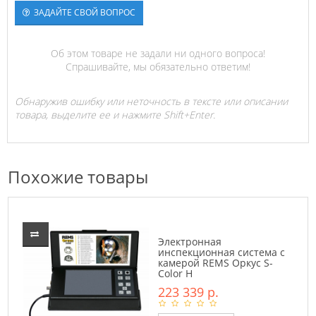
ЗАДАЙТЕ СВОЙ ВОПРОС
Об этом товаре не задали ни одного вопроса!
Спрашивайте, мы обязательно ответим!
Обнаружив ошибку или неточность в тексте или описании
товара, выделите ее и нажмите Shift+Enter.
Похожие товары
Электронная
инспекционная система с
камерой REMS Оркус S-
Color H
223 339 р.