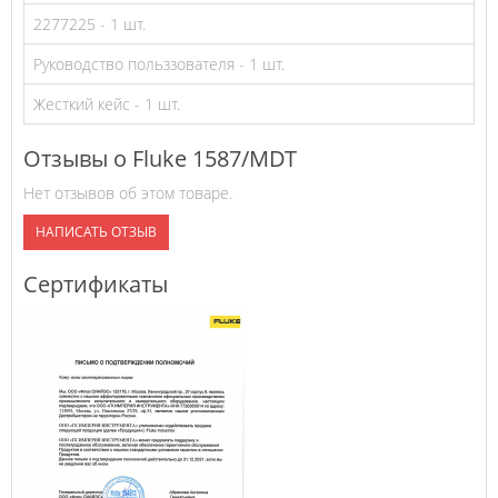
2277225 - 1 шт.
Руководство польззователя - 1 шт.
Жесткий кейс - 1 шт.
Отзывы о Fluke 1587/MDT
Нет отзывов об этом товаре.
НАПИСАТЬ ОТЗЫВ
Сертификаты