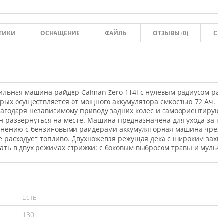
ТИКИ
ОСНАЩЕНИЕ
ФАЙЛЫ
ОТЗЫВЫ (
0
)
С
льная машина-райдер Caiman Zero 114i с нулевым радиусом ра
рых осуществляется от мощного аккумулятора емкостью 72 Ач.
лагодаря независимому приводу задних колес и самоориентир
развернуться на месте. Машина предназначена для ухода за т
внению с бензиновыми райдерами аккумуляторная машина чрез
е расходует топливо. Двухножевая режущая дека с широким за
ать в двух режимах стрижки: с боковым выбросом травы и мул
Есть
180