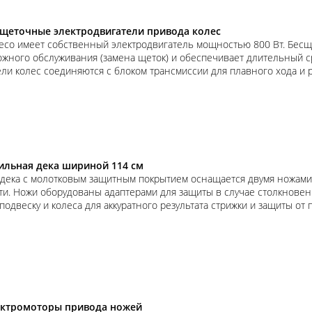
щеточные электродвигатели привода колес
есо имеет собственный электродвигатель мощностью 800 Вт. Бесще
жного обслуживания (замена щеток) и обеспечивает длительный с
ели колес соединяются с блоком трансмиссии для плавного хода и р
ильная дека шириной 114 см
 дека с молотковым защитным покрытием оснащается двумя ножами
и. Ножи оборудованы адаптерами для защиты в случае столкновени
одвеску и колеса для аккуратного результата стрижки и защиты от
ектромоторы привода ножей