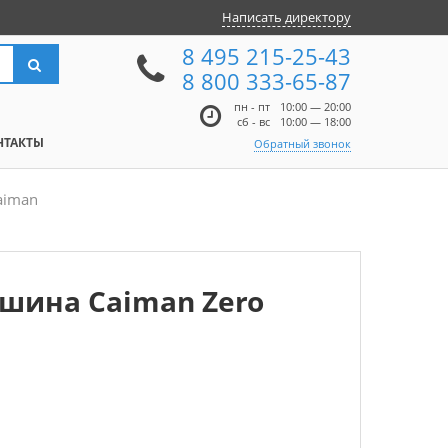
Написать директору
8 495 215-25-43
8 800 333-65-87
пн - пт
10:00 — 20:00
сб - вс
10:00 — 18:00
НТАКТЫ
Обратный звонок
aiman
шина Caiman Zero