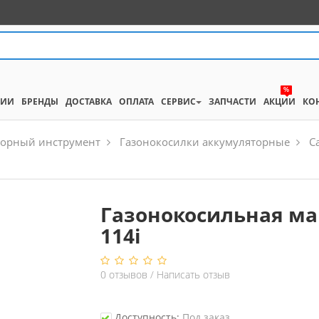
%
НИИ
БРЕНДЫ
ДОСТАВКА
ОПЛАТА
СЕРВИС
ЗАПЧАСТИ
АКЦИИ
КО
торный инструмент
Газонокосилки аккумуляторные
C
Газонокосильная ма
114i
0
отзывов
/
Написать отзыв
Доступность:
Под заказ