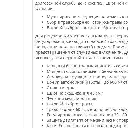
долговечной службы дека косилки, шириной 46 
функции:
Мульчирование - функция по измельчен
Сбор в травосборник - стрижка травы с
Боковой выброс - покос с выбросом сос
Для регулировки уровня скашивание на корпу
регулировки производится на все 4 колеса 
попадании ножа на твердый предмет. Время ав
предотвращения от случайных включений. Для
используется в данной косилке, совместима с
Мощный бесщеточный двигатель серии 
Мощность, сопоставимая с бензиновыми
Самоходная функция с приводом на задн
Время автономной работы - до 600 м² от
Стальная дека;
Ширина скашивания 46 см.;
Функция мульчирования;
Боковой выброс травы;
Травосборник 60 л., металлический кар
Регулировка высоты скашивания 20 - 80 
Защита двигателя от механических пов
Ключ безопасности и кнопка-предохран