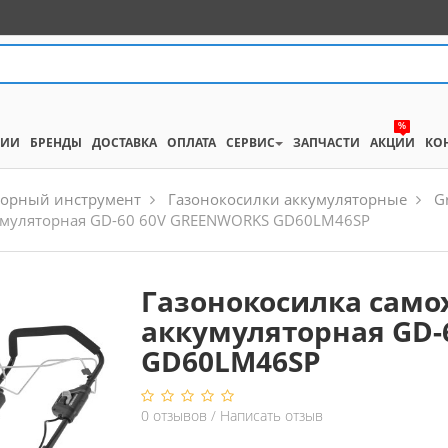
%
НИИ
БРЕНДЫ
ДОСТАВКА
ОПЛАТА
СЕРВИС
ЗАПЧАСТИ
АКЦИИ
КО
торный инструмент
Газонокосилки аккумуляторные
G
кумуляторная GD-60 60V GREENWORKS GD60LM46SP
Газонокосилка само
аккумуляторная GD-
GD60LM46SP
0
отзывов
/
Написать отзыв