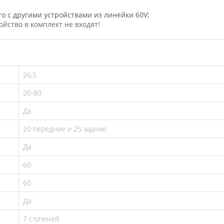
го с другими устройствами из линейки 60V;
йство в комплект не входят!
26,5
20-80
Да
20 передние и 25 задние
Да
60
60
Да
7 ступеней