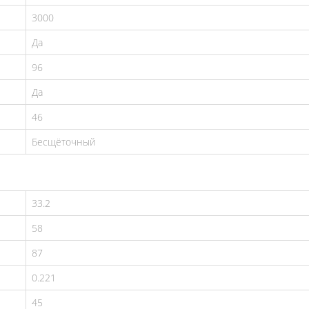
3000
Да
96
Да
46
Бесщёточный
33.2
58
87
0.221
45