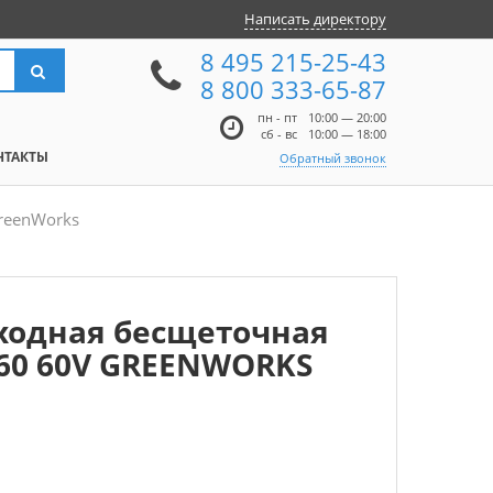
Написать директору
8 495 215-25-43
8 800 333-65-87
пн - пт
10:00 — 20:00
сб - вс
10:00 — 18:00
НТАКТЫ
Обратный звонок
reenWorks
ходная бесщеточная
60 60V GREENWORKS