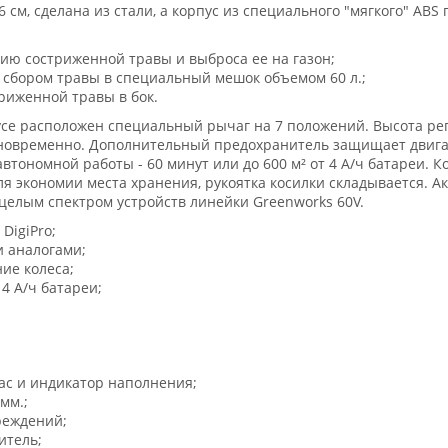
см, сделана из стали, а корпус из специального "мягкого" ABS 
ию состриженной травы и выброса ее на газон;
о сбором травы в специальный мешок объемом 60 л.;
триженной травы в бок.
се расположен специальный рычаг на 7 положений. Высота регу
одновременно. Дополнительный предохранитель защищает двиг
тономной работы - 60 минут или до 600 м² от 4 А/ч батареи. 
 экономии места хранения, рукоятка косилки складывается. Ак
 целым спектром устройств линейки Greenworks 60V.
DigiPro;
 аналогами;
ие колеса;
 4 А/ч батареи;
кас и индикатор наполнения;
мм.;
реждений;
итель;