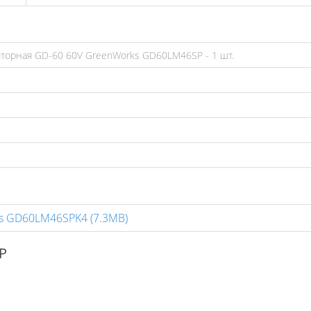
яторная GD-60 60V GreenWorks GD60LM46SP - 1 шт.
ks GD60LM46SPK4
(7.3MB)
P