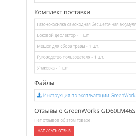
Комплект поставки
Газонокосилка самоходная бесщеточная аккумул
Боковой дефлектор - 1 шт.
Мешок для сбора травы - 1 шт.
Руководство пользователя - 1 шт.
Упаковка - 1 шт.
Файлы
Инструкция по эксплуатации GreenWor
Отзывы о GreenWorks GD60LM46S
Нет отзывов об этом товаре.
НАПИСАТЬ ОТЗЫВ