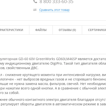
8 800 333-60-35
Сравнить этот товар
РАКТЕРИСТИКИ
ФАЙЛЫ
ОТЗЫВЫ (
0
)
СЕРТИФИКА
муляторная GD-60 60V GreenWorks GD60LM46SP
является достат
му индукционному двигателю DigiPro. Такой тип двигателя обл
ков, свойственным ДВС.
ал - снижение крутящего момента при интенсивной нагрузке, ви
ологичен - нет выбросов вредных газов и не сгоревшего бензина
ольше не нужна замена масла, фильтров, свечей. Нет необходим
ри нажатии всего одной кнопки. А в сравнение с обычной элек
го за собой.
жнее обычного контактного электро двигателя благодаря отсут
 регулирует обороты двигателя в автоматическом режиме в зав