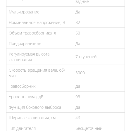
задние
Мульчирование
Да
Номинальное напряжение, В
82
Объем травосборника, л
50
Предохранитель
Да
Регулируемая высота
7 ступеней
скашивания
Скорость вращения вала, об/
3000
мин
Травосборник
Да
Уровень шума, дБ
93
Функция бокового выброса
Да
Ширина скашивания, см
46
Тип двигателя
Бесщёточный