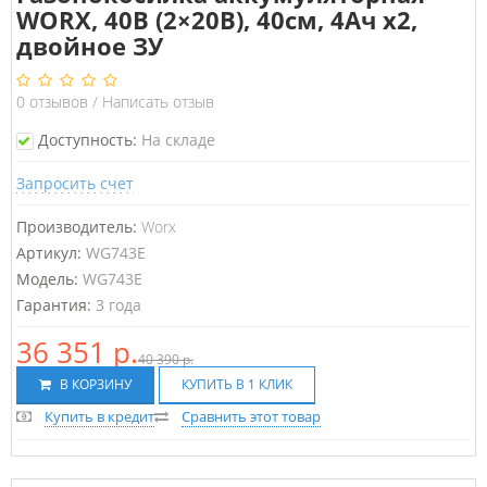
WORX, 40В (2×20В), 40см, 4Ач х2,
двойное ЗУ
0
отзывов
/
Написать отзыв
Доступность:
На складе
Запросить счет
Производитель:
Worx
Артикул:
WG743E
Модель:
WG743E
Гарантия:
3 года
36 351 р.
40 390 р.
В КОРЗИНУ
КУПИТЬ В 1 КЛИК
Купить в кредит
Сравнить этот товар