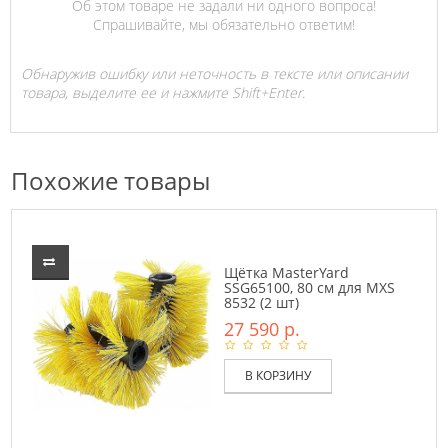
Об этом товаре не задали ни одного вопроса!
Спрашивайте, мы обязательно ответим!
Обнаружив ошибку или неточность в тексте или описании
товара, выделите ее и нажмите Shift+Enter.
Похожие товары
Щётка MasterYard
SSG65100, 80 см для MXS
8532 (2 шт)
27 590 р.
В КОРЗИНУ