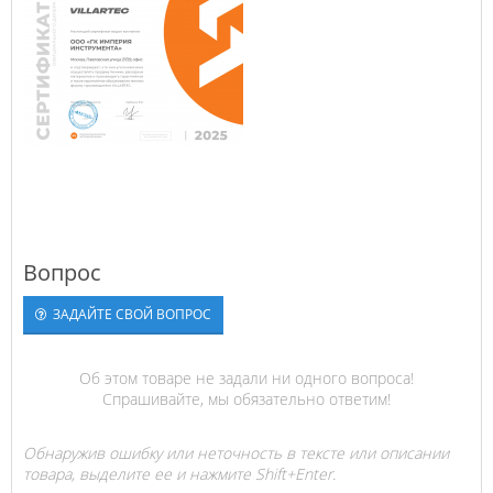
Вопрос
ЗАДАЙТЕ СВОЙ ВОПРОС
Об этом товаре не задали ни одного вопроса!
Спрашивайте, мы обязательно ответим!
Обнаружив ошибку или неточность в тексте или описании
товара, выделите ее и нажмите Shift+Enter.