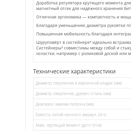
Доработка регулятора крутящего момента дл
магнитный отсек для надёжного хранения бит
Отличная эргономика — компактность и мощь
Благодаря уменьшению диаметра рукоятки по
Повышенная мобильность благодаря интегра
Шуруповёрт в систейнере³ идеально встраивае
Систейнеры³ совместимы между собой и сты
оснастки, например с роликовой доской или 
Технические характеристики
Диаметр сверления в кирпичной кладке (мм)
Диаметр сверления, древес./сталь (мм)
Диапазон зажима патрона (мм)
Ёмкость литий-ионного аккумул. (А·ч)
Макс. крутящий момент др/ст (Н·м)