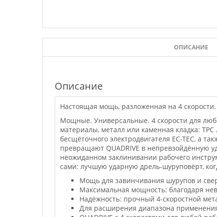
ОПИСАНИЕ
Описание
Настоящая мощь, разложенная на 4 скорости.
Мощные. Универсальные. 4 скорости для любо
материалы, металл или каменная кладка: TPC
бесщёточного электродвигателя EC-TEC, а та
превращают QUADRIVE в непревзойдённую уд
неожиданном заклинивании рабочего инструме
сами: лучшую ударную дрель-шуруповёрт, ког
Мощь для завинчивания шурупов и свер
Максимальная мощность: благодаря нев
Надёжность: прочный 4-скоростной мета
Для расширения диапазона применения: