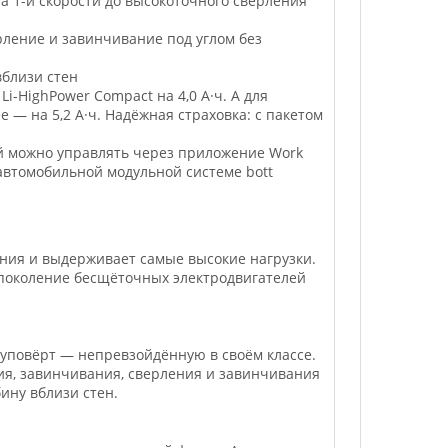
а 1-й скорости до высокоточного сверления
рление и завинчивание под углом без
вблизи стен
i-HighPower Compact на 4,0 А·ч. А для
— на 5,2 А·ч. Надёжная страховка: с пакетом
й можно управлять через приложение Work
 автомобильной модульной системе bott
ния и выдерживает самые высокие нагрузки.
поколение бесщёточных электродвигателей
уповёрт — непревзойдённую в своём классе.
ия, завинчивания, сверления и завинчивания
ину вблизи стен.