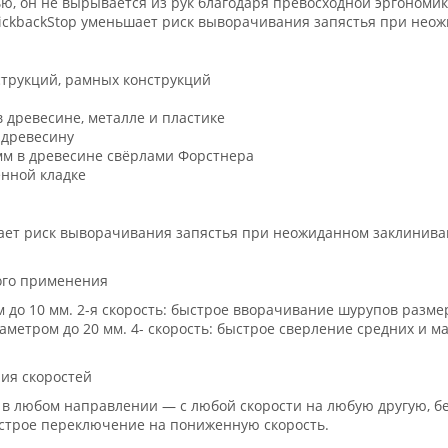
ю, он не вырывается из рук благодаря превосходной эргономик
KickbackStop уменьшает риск выворачивания запястья при нео
трукций, рамных конструкций
 древесине, металле и пластике
 древесину
мм в древесине свёрлами Форстнера
енной кладке
шает риск выворачивания запястья при неожиданном заклинив
ого применения
 до 10 мм. 2-я скорость: быстрое вворачивание шурупов размеро
тром до 20 мм. 4- скорость: быстрое сверление средних и ма
ия скоростей
 в любом направлении — с любой скорости на любую другую, б
строе переключение на пониженную скорость.