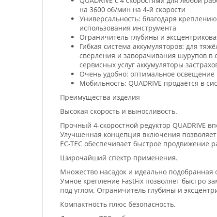
QUADRIVE с 4 скоростями для любой раб
на 3600 об/мин на 4-й скорости
Универсальность: благодаря креплению 
использования инструмента
Ограничитель глубины и эксцентрикова
Гибкая система аккумуляторов: для тяжё
сверления и заворачивания шурупов в о
сервисных услуг аккумуляторы застрах
Очень удобно: оптимальное освещение 
Мобильность: QUADRIVE продаётся в сис
Преимущества изделия
Высокая скорость и выносливость.
Прочный 4-скоростной редуктор QUADRIVE вп
Улучшенная концепция включения позволяет
EC-TEC обеспечивает быстрое продвижение р
Широчайший спектр применения.
Множество насадок и идеально подобранная 
Умное крепление FastFix позволяет быстро з
под углом. Ограничитель глубины и эксцентр
Компактность плюс безопасность.