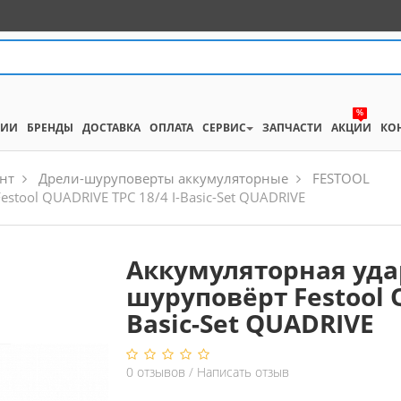
%
НИИ
БРЕНДЫ
ДОСТАВКА
ОПЛАТА
СЕРВИС
ЗАПЧАСТИ
АКЦИИ
КО
нт
Дрели-шуруповерты аккумуляторные
FESTOOL
stool QUADRIVE TPC 18/4 I-Basic-Set QUADRIVE
Аккумуляторная уда
шуруповёрт Festool Q
Basic-Set QUADRIVE
0
отзывов
/
Написать отзыв