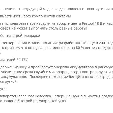
авнению с предыдущей моделью для полного тягового усилия п
овместимость всех компонентов системы
те использовать все насадки из ассортимента Festool 18 В и н
повёрт не может выполнять столь разные работы!
бот на стройплощадке
 зенкерования и завинчивания: разработанный ещё в 2001 го
о при том, что он в два раза меньше и на 80 % легче стандартн
.
игателей EC-TEC
двержен износу и преобразует энергию аккумулятора в рабочу
т увеличение срока службы: микропроцессоры контролируют и 
 и аккумулятором. Последнее поколение бесщёточных электрод
нагрузкой.
угла
оворотом зелёного колёсика. Теперь не нужно снимать насадку
оснащена быстрой регулировкой угла.