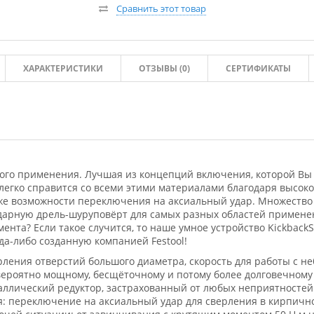
Сравнить этот товар
ХАРАКТЕРИСТИКИ
ОТЗЫВЫ (
0
)
СЕРТИФИКАТЫ
го применения. Лучшая из концепций включения, которой Вы к
 легко справится со всеми этими материалами благодаря высок
кже возможности переключения на аксиальный удар. Множество
арную дрель-шуруповёрт для самых разных областей применен
нта? Если такое случится, то наше умное устройство KickbackS
да-либо созданную компанией Festool!
ления отверстий большого диаметра, скорость для работы с 
ероятно мощному, бесщёточному и потому более долговечному
ллический редуктор, застрахованный от любых неприятностей б
 переключение на аксиальный удар для сверления в кирпичн