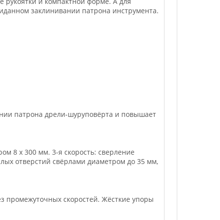
е рукоятки и компактной форме. А для
жиданном заклинивании патрона инструмента.
ании патрона дрели-шуруповёрта и повышает
м 8 x 300 мм. 3-я скорость: сверление
лых отверстий свёрлами диаметром до 35 мм,
ез промежуточных скоростей. Жёсткие упоры