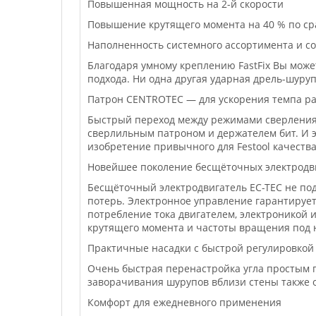
Повышенная мощность на 2-й скорости
Повышение крутящего момента на 40 % по ср
Наполненность системного ассортимента и с
Благодаря умному креплению FastFix Вы може
подхода. Ни одна другая ударная дрель-шуру
Патрон CENTROTEC — для ускорения темпа ра
Быстрый переход между режимами сверления,
сверлильным патроном и держателем бит. И эт
изобретение привычного для Festool качества
Новейшее поколение бесщёточных электродв
Бесщёточный электродвигатель EC-TEC не по
потерь. Электронное управление гарантируе
потребление тока двигателем, электроникой
крутящего момента и частоты вращения под 
Практичные насадки с быстрой регулировкой 
Очень быстрая перенастройка угла простым п
заворачивания шурупов вблизи стены также 
Комфорт для ежедневного применения