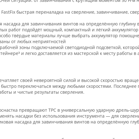
очей ситуации: от завинчивания с крутящим моментом 50 Н·м н
FastFix быстрая переналадка на сверление, завинчивание, све
я насадка для завинчивания винтов на определённую глубину 
лых работ подойдёт мощный, компактный и лёгкий аккумулятор L
собо твёрдые материалы лучше выбрать аккумулятор помощнее 
ованы от любых неприятностей
рабочей зоны подключаемой светодиодной подсветкой, которо
тейнере³ и легко доставляется из мастерской к месту работы в
ечатляет своей невероятной силой и высокой скоростью враще
 быстро переключаться между любыми скоростями. Последнее 
аботы и чистые результаты сверления.
оснастка превращают TPC в универсальную ударную дрель-шур
аменять насадки без использования инструмента — для сверлен
иковая насадка для завинчивания винтов на определённую глуб