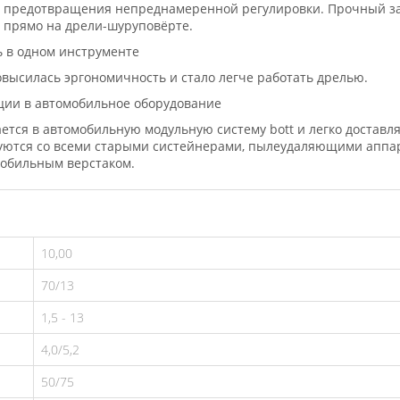
я предотвращения непреднамеренной регулировки. Прочный заж
 прямо на дрели-шуруповёрте.
 в одном инструменте
высилась эргономичность и стало легче работать дрелью.
ции в автомобильное оборудование
тся в автомобильную модульную систему bott и легко доставля
куются со всеми старыми систейнерами, пылеудаляющими аппа
мобильным верстаком.
10,00
70/13
1,5 - 13
4,0/5,2
50/75