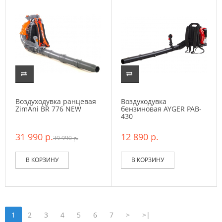
Воздуходувка ранцевая
Воздуходувка
ZimAni BR 776 NEW
бензиновая AYGER PAB-
430
31 990 р.
12 890 р.
39 990 р.
В КОРЗИНУ
В КОРЗИНУ
1
2
3
4
5
6
7
>
>|