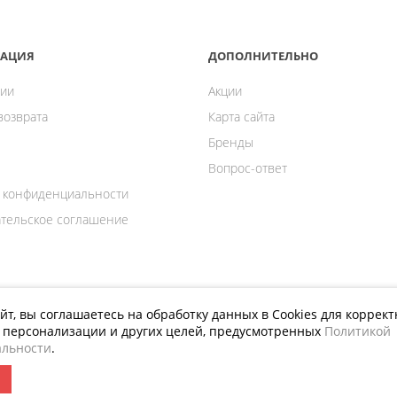
АЦИЯ
ДОПОЛНИТЕЛЬНО
ии
Акции
возврата
Карта сайта
Бренды
Вопрос-ответ
 конфиденциальности
тельское соглашение
йт, вы соглашаетесь на обработку данных в Cookies для коррек
й персонализации и других целей, предусмотренных
Политикой
ПРИСОЕДИНЯЙТЕСЬ К НАМ
льности
.
я инструмента.
ертой.