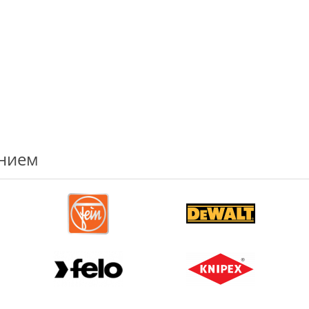
ением