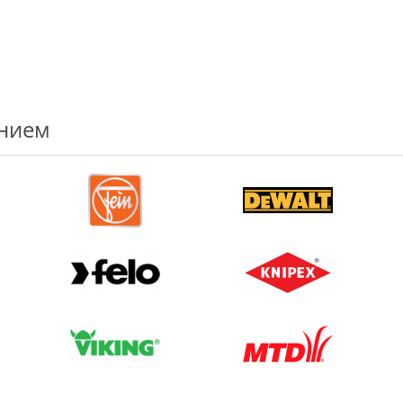
ением