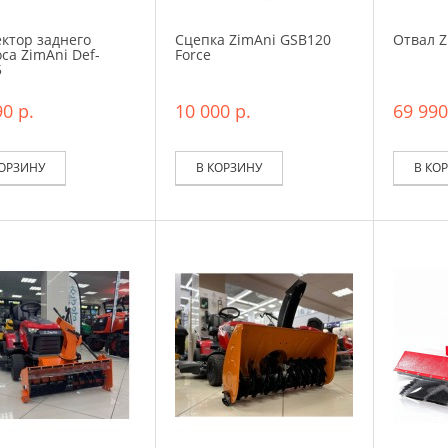
ктор заднего
Сцепка ZimAni GSB120
Отвал Z
са ZimAni Def-
Force
5
0 р.
10 000 р.
69 990
КОРЗИНУ
В КОРЗИНУ
В КО