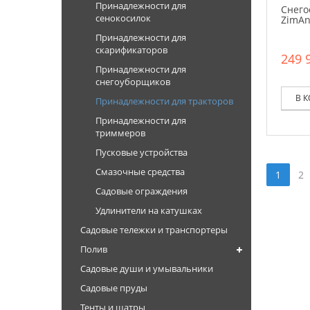
Принадлежности для
Снего
сенокосилок
ZimAn
Принадлежности для
скарификаторов
249 
Принадлежности для
снегоуборщиков
В 
Принадлежности для тракторов
Принадлежности для
триммеров
Пусковые устройства
Смазочные средства
1
2
Садовые ограждения
Удлинители на катушках
Садовые тележки и транспортеры
Полив
Садовые души и умывальники
Садовые пруды
Тенты и шатры