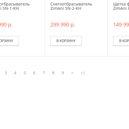
отбрасыватель
Снегоотбрасыватель
Щетка 
i SN-1-KH
ZimAni SN-2-KH
ZimAni 
990 р.
299 990 р.
149 99
КОРЗИНУ
В КОРЗИНУ
В КО
3
4
5
6
7
8
9
>
>|