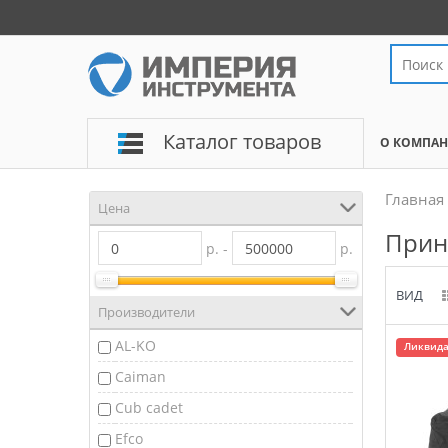
Каталог товаров
О КОМПА
Главная
Цена
Прин
р. -
р.
ВИД
Производители
AL-KO
Ликвида
Caiman
Cub cadet
Efco