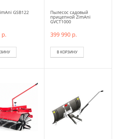
imAni GSB122
Пылесос садовый
прицепной ZimAni
GVCT1000
 р.
399 990 р.
РЗИНУ
В КОРЗИНУ