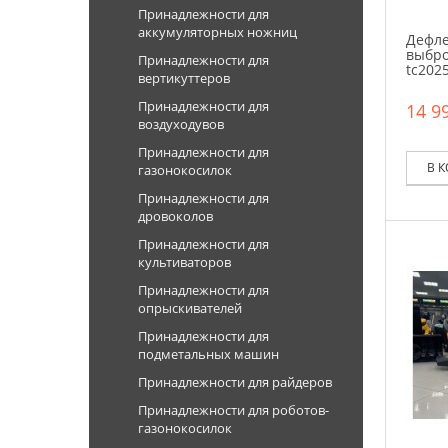
Принадлежности для
аккумуляторных ножниц
Дефле
выбро
Принадлежности для
tc202
вертикуттеров
Принадлежности для
14 99
воздуходувов
Принадлежности для
В 
газонокосилок
Принадлежности для
дровоколов
Принадлежности для
культиваторов
Принадлежности для
опрыскивателей
Принадлежности для
подметальных машин
Принадлежности для райдеров
Принадлежности для роботов-
газонокосилок