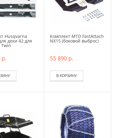
кт Husqvarna
Комплект MTD FastAttach
 для деки 42 для
NX15 (боковой выброс)
 Twin
 р.
55 890 р.
РЗИНУ
В КОРЗИНУ