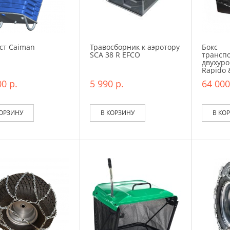
ст Caiman
Травосборник к аэротору
Бокс
SCA 38 R EFCO
трансп
двухур
Rapido
0 р.
5 990 р.
64 000
КОРЗИНУ
В КОРЗИНУ
В КО