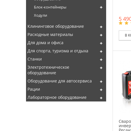
Блок-контейнеры
Ходули
5 490
Клининговое оборудование
Расходные материалы
В 
Для дома и офиса
Для спорта, туризма и отдыха
Станки
Электротехническое
оборудование
Оборудование для автосервиса
Рации
Лабораторное оборудование
Свар
инвер
Ресан