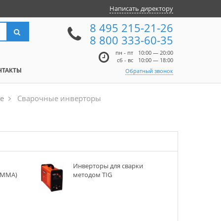
Написать директору
8 495 215-21-26
8 800 333-60-35
пн - пт
10:00 — 20:00
сб - вс
10:00 — 18:00
НТАКТЫ
Обратный звонок
е
Сварочные инверторы
й
Инверторы для сварки
д MMA)
методом TIG