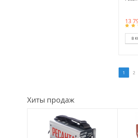
13 79
В 
1
2
Хиты продаж