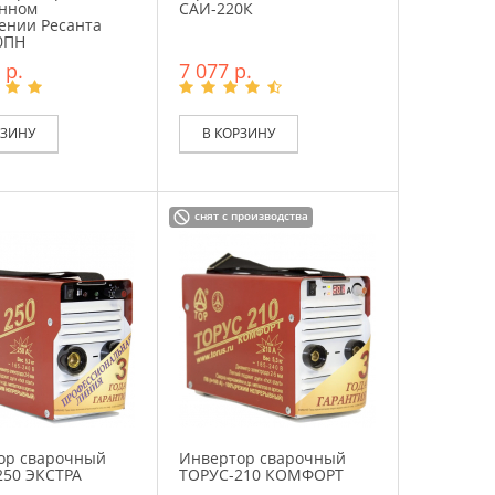
нном
САИ-220К
ении Ресанта
0ПН
 р.
7 077 р.
РЗИНУ
В КОРЗИНУ
снят с производства
ор сварочный
Инвертор сварочный
250 ЭКСТРА
ТОРУС-210 КОМФОРТ