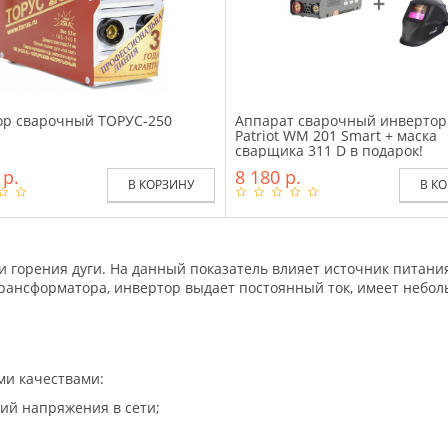
ор сварочный ТОРУС-250
Аппарат сварочный инверто
Patriot WM 201 Smart + маска
сварщика 311 D в подарок!
 р.
8 180 р.
В КОРЗИНУ
В К
ти горения дуги. На данный показатель влияет источник пита
трансформатора, инвертор выдает постоянный ток, имеет небо
и качествами:
ий напряжения в сети;