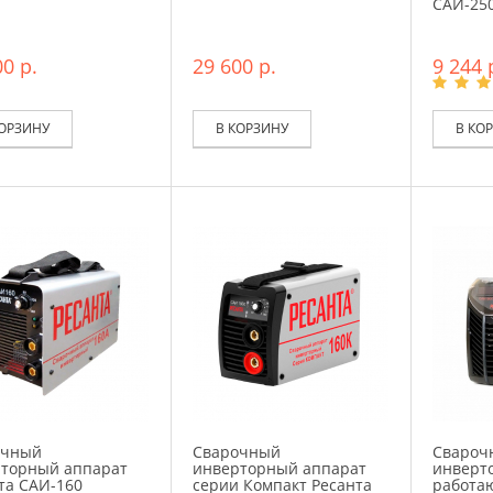
САИ-25
0 р.
29 600 р.
9 244 
КОРЗИНУ
В КОРЗИНУ
В КО
очный
Сварочный
Свароч
торный аппарат
инверторный аппарат
инверт
та САИ-160
серии Компакт Ресанта
работа