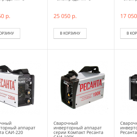
0 р.
25 050 р.
17 050
КОРЗИНУ
В КОРЗИНУ
В КО
очный
Сварочный
Свароч
торный аппарат
инверторный аппарат
инверт
та САИ-220
серии Компакт Ресанта
Ресанта
САИ-190К