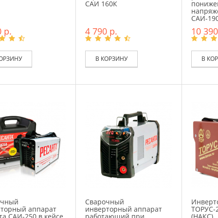
САИ 160К
пониже
напряж
САИ-19
 р.
4 790 р.
10 390
КОРЗИНУ
В КОРЗИНУ
В КО
очный
Сварочный
Инверт
торный аппарат
инверторный аппарат
ТОРУС-
та САИ-250 в кейсе
работающий при
(НАКС)