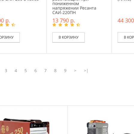
пониженном
напряжении Ресанта
САИ-220ПН
0 р.
13 790 р.
44 300
КОРЗИНУ
В КОРЗИНУ
В КО
3
4
5
6
7
8
9
>
>|