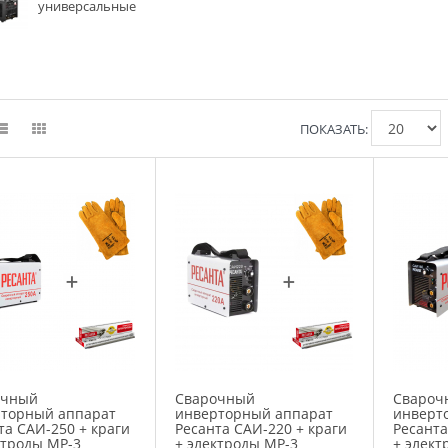
универсальные
ПОКАЗАТЬ:
очный
Сварочный
Свароч
торный аппарат
инверторный аппарат
инверт
та САИ-250 + краги
Ресанта САИ-220 + краги
Ресанта
ктроды МР-3
+ электроды МР-3
+ элект