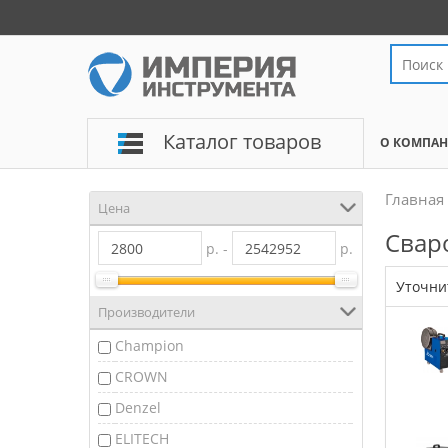
Каталог товаров
О КОМПА
Главная
Цена
Свар
р. -
р.
Уточни
Производители
Champion
CROWN
Denzel
ELITECH