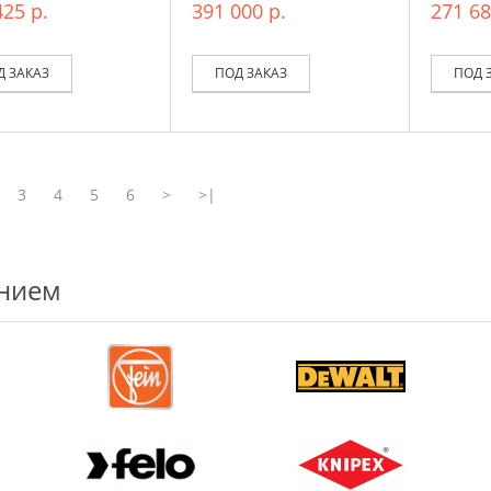
425 р.
391 000 р.
271 68
Д ЗАКАЗ
ПОД ЗАКАЗ
ПОД 
3
4
5
6
>
>|
ением