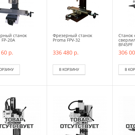
рный станок
Фрезерный станок
Станок 
 FP-20A
Proma FPV-32
сверлил
BF45PF
160 р.
336 480 р.
306 00
КОРЗИНУ
В КОРЗИНУ
В КО