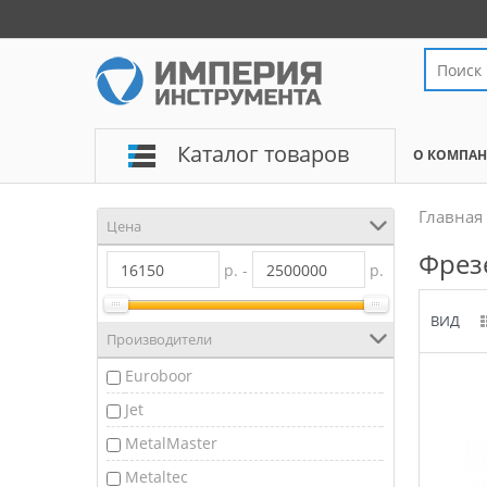
Каталог товаров
О КОМПА
Главная
Цена
Фрез
р. -
р.
ВИД
Производители
Euroboor
Jet
MetalMaster
Metaltec