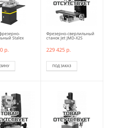
фрезерно-
Фрезерно-сверлильный
ьный Stalex
станок Jet JMD-X2S
0 р.
229 425 р.
РЗИНУ
ПОД ЗАКАЗ