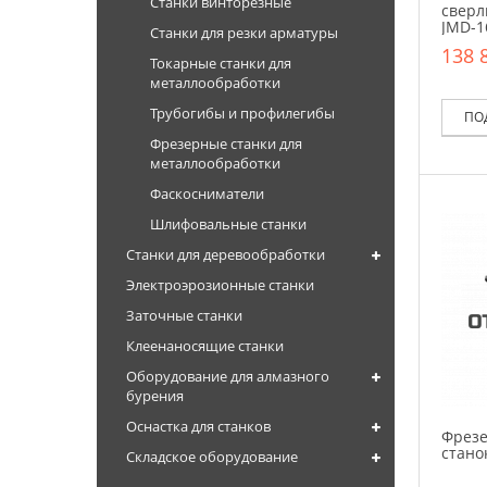
Станки винторезные
сверл
JMD-1
Станки для резки арматуры
138 
Токарные станки для
металлообработки
Трубогибы и профилегибы
ПО
Фрезерные станки для
металлообработки
Фаскосниматели
Шлифовальные станки
Станки для деревообработки
Электроэрозионные станки
Заточные станки
Клеенаносящие станки
Оборудование для алмазного
бурения
Оснастка для станков
Фрезе
станок
Складское оборудование