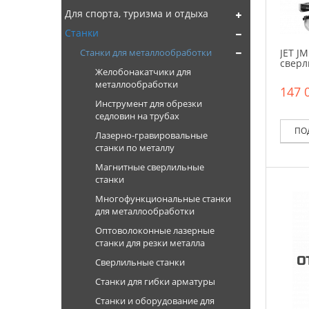
Для спорта, туризма и отдыха
Станки
JET J
Станки для металлообработки
сверл
Желобонакатчики для
металлообработки
147 
Инструмент для обрезки
седловин на трубах
ПО
Лазерно-гравировальные
станки по металлу
Магнитные сверлильные
станки
Многофункциональные станки
для металлообработки
Оптоволоконные лазерные
станки для резки металла
Сверлильные станки
Станки для гибки арматуры
Станки и оборудование для