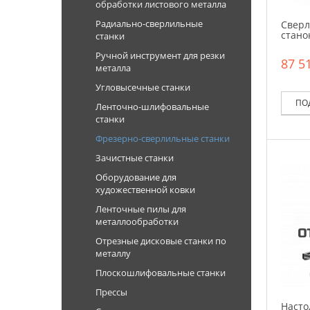
обработки листового металла
Радиально-сверлильные
Сверл
стано
станки
Ручной инструмент для резки
87 51
металла
Угловысечные станки
ПО
Ленточно-шлифовальные
станки
Фрезерно-сверлильные станки
Зачистные станки
Оборудование для
художественной ковки
Ленточные пилы для
металлообработки
Отрезные дисковые станки по
металлу
Плоскошлифовальные станки
Прессы
Насто