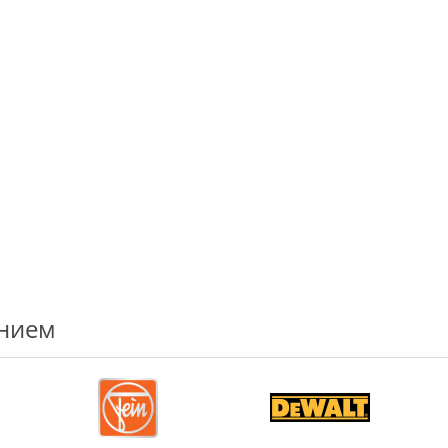
ением