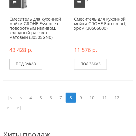
Смеситель для кухонной
Смеситель для кухонной
мойки GROHE Essence с
мойки GROHE Eurosmart,
поворотным изливом,
хром (30506000)
холодный рассвет
матовый (30505GN0)
43 428 р.
11 576 р.
ПОД ЗАКАЗ
ПОД ЗАКАЗ
|<
<
4
5
6
7
8
9
10
11
12
>
>|
Хиты продаж