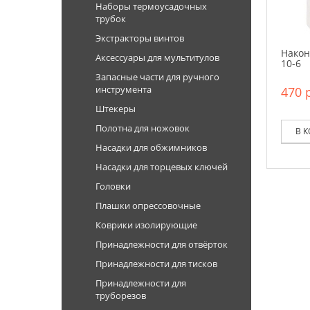
Наборы термоусадочных
трубок
Экстракторы винтов
Након
Аксессуары для мультитулов
10-6
Запасные части для ручного
инструмента
470 р
Штекеры
Полотна для ножовок
В 
Насадки для обжимников
Насадки для торцевых ключей
Головки
Плашки опрессовочные
Коврики изолирующие
Принадлежности для отвёрток
Принадлежности для тисков
Принадлежности для
труборезов