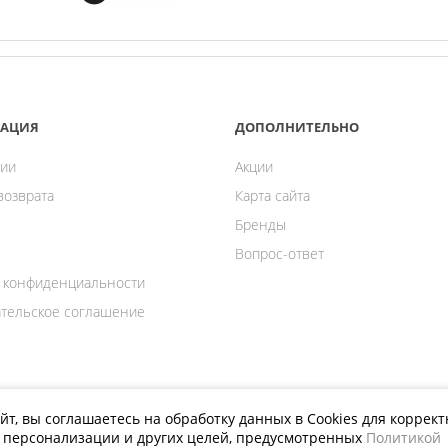
АЦИЯ
ДОПОЛНИТЕЛЬНО
ии
Акции
возврата
Карта сайта
Бренды
Вопрос-ответ
 конфиденциальности
тельское соглашение
йт, вы соглашаетесь на обработку данных в Cookies для коррек
й персонализации и других целей, предусмотренных
Политикой
ПРИСОЕДИНЯЙТЕСЬ К НАМ