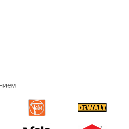
ением