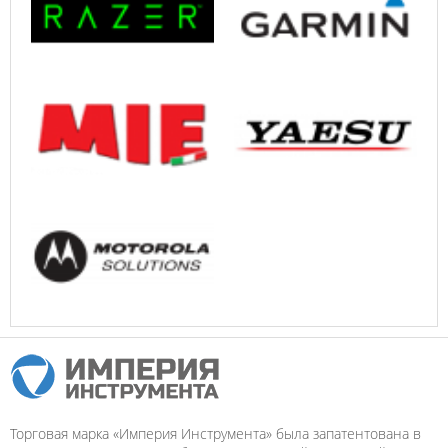
Торговая марка «Империя Инструмента» была запатентована в