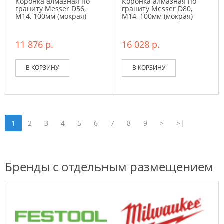
Коронка алмазная по
Коронка алмазная по
граниту Messer D56,
граниту Messer D80,
М14, 100мм (мокрая)
М14, 100мм (мокрая)
11 876 р.
16 028 р.
В КОРЗИНУ
В КОРЗИНУ
1
2
3
4
5
6
7
8
9
>
>|
Бренды с отдельным размещением