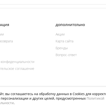
АЦИЯ
ДОПОЛНИТЕЛЬНО
ии
Акции
возврата
Карта сайта
Бренды
Вопрос-ответ
 конфиденциальности
тельское соглашение
йт, вы соглашаетесь на обработку данных в Cookies для коррек
й персонализации и других целей, предусмотренных
Политикой
ПРИСОЕДИНЯЙТЕСЬ К НАМ
льности
.
я инструмента.