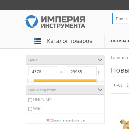
Каталог товаров
О КОМПА
Главная
Цена
Повы
р. -
р.
ВИД
Производители
UNIPUMP
Wilo
Сбросить все фильтры