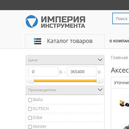
Каталог товаров
О КОМПА
Главная
Цена
Аксе
р. -
р.
Уточни
Производители
Ballu
ELITECH
Esbe
Master