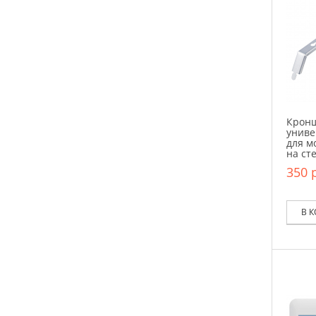
Крон
униве
для м
на ст
350 р
В 