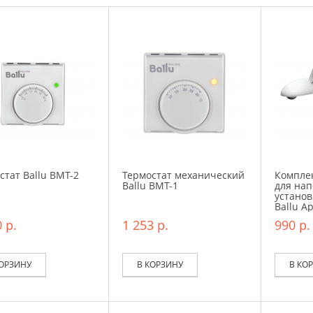
стат Ballu BMT-2
Термостат механический
Комплек
Ballu BMT-1
для на
установ
Ballu A
 р.
1 253 р.
990 р.
КОРЗИНУ
В КОРЗИНУ
В КО