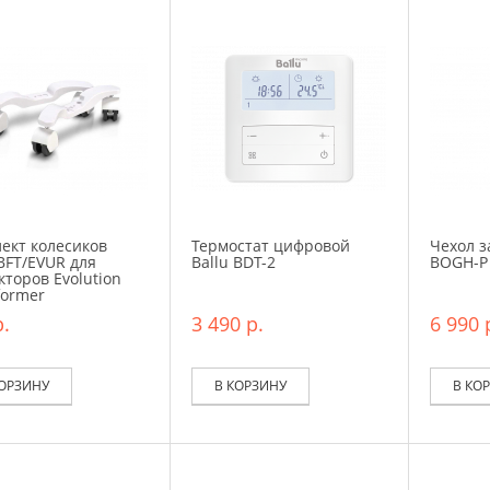
ект колесиков
Термостат цифровой
Чехол з
 BFT/EVUR для
Ballu BDT-2
BOGH-P
кторов Evolution
former
.
3 490 р.
6 990 
КОРЗИНУ
В КОРЗИНУ
В КО