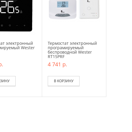
тат электронный
Термостат электронный
мируемый Wester
програмируемый
беспроводной Wester
RT15PRF
р.
4 741 р.
РЗИНУ
В КОРЗИНУ