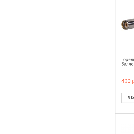
Горел
балло
490 р
В 