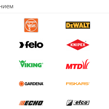
ением