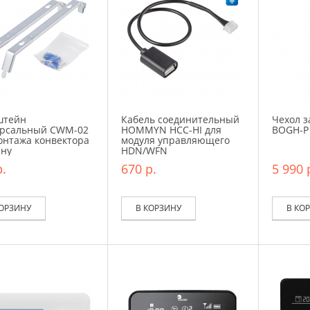
штейн
Кабель соединительный
Чехол з
рсальный CWM-02
HOMMYN HCC-HI для
BOGH-P
онтажа конвектора
модуля управляющего
ену
HDN/WFN
.
670 р.
5 990 
КОРЗИНУ
В КОРЗИНУ
В КО