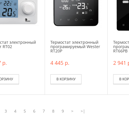
стат электронный
Термостат электронный
Термос
r RT02
програмируемый Wester
програ
RT20P
RT66PB
 р.
4 445 р.
2 941 
КОРЗИНУ
В КОРЗИНУ
В КО
3
4
5
6
7
8
9
>
>|