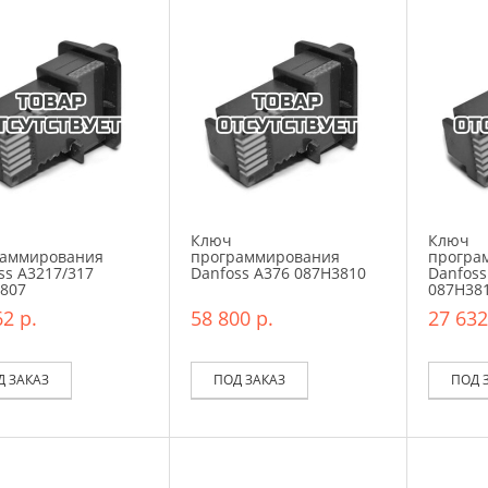
Ключ
Ключ
раммирования
программирования
програ
ss A3217/317
Danfoss A376 087H3810
Danfoss
807
087H38
2 р.
58 800 р.
27 632
Д ЗАКАЗ
ПОД ЗАКАЗ
ПОД 