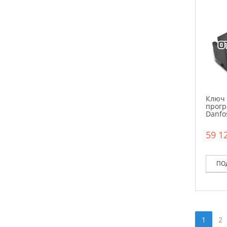
Ключ
прог
Danfo
59 12
ПО
1
2