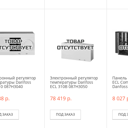
ронный регулятор
Электронный регулятор
Панель
ратуры Danfoss
температуры Danfoss
ECL Com
10 087H3040
ECL 310B 087H3050
Danfoss
8 р.
78 419 р.
8 027 
Д ЗАКАЗ
ПОД ЗАКАЗ
ПОД 