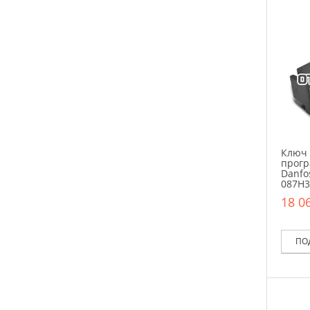
Ключ
прог
Danfo
087H3
18 06
ПО