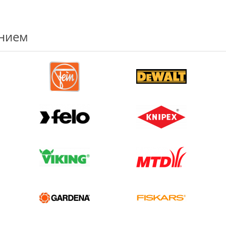
ением