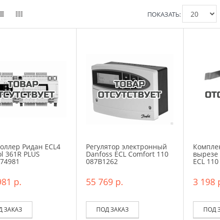
ПОКАЗАТЬ:
оллер Ридан ECL4
Регулятор электронный
Комплек
ol 361R PLUS
Danfoss ECL Comfort 110
вырезе
74981
087B1262
ECL 110
981 р.
55 769 р.
3 198 
Д ЗАКАЗ
ПОД ЗАКАЗ
ПОД 