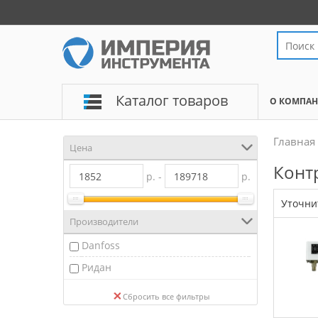
Каталог товаров
О КОМПА
Главная
Цена
Конт
р. -
р.
Уточни
Производители
Danfoss
Ридан
Сбросить все фильтры