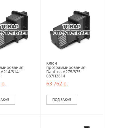
Ключ
ммирования
программирования
 A214/314
Danfoss A275/375
11
087H3814
 р.
63 762 р.
ЗАКАЗ
ПОД ЗАКАЗ