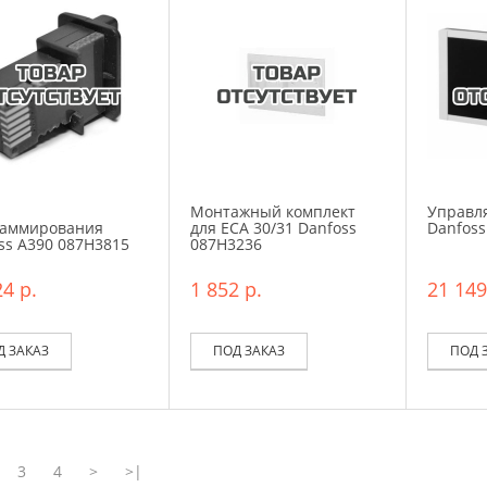
Монтажный комплект
Управл
раммирования
для ЕСА 30/31 Danfoss
Danfoss
ss A390 087H3815
087H3236
4 р.
1 852 р.
21 149
Д ЗАКАЗ
ПОД ЗАКАЗ
ПОД 
3
4
>
>|