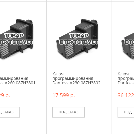
Ключ
Ключ
раммирования
программирования
програ
ss A260 087H3801
Danfoss A230 087H3802
Danfoss
9 р.
17 599 р.
36 122
Д ЗАКАЗ
ПОД ЗАКАЗ
ПОД 