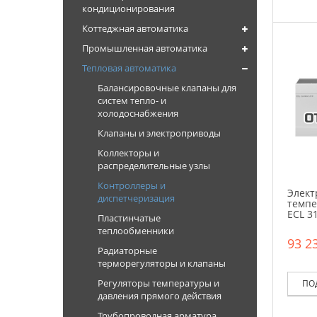
кондиционирования
Коттеджная автоматика
Промышленная автоматика
Тепловая автоматика
Балансировочные клапаны для
систем тепло- и
холодоснабжения
Клапаны и электроприводы
Коллекторы и
распределительные узлы
Контроллеры и
Элект
диспетчеризация
темпе
ECL 3
Пластинчатые
теплообменники
93 23
Радиаторные
терморегуляторы и клапаны
Регуляторы температуры и
ПО
давления прямого действия
Трубопроводная арматура