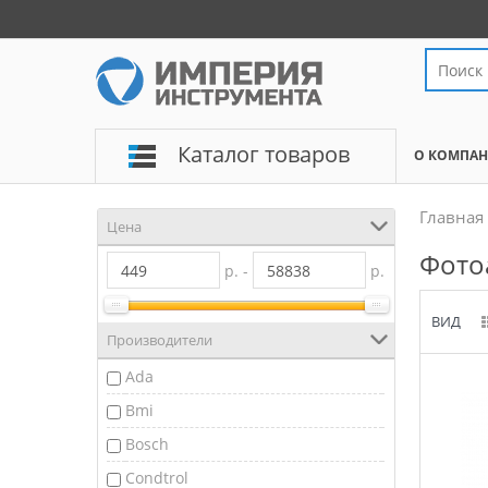
Каталог товаров
О КОМПА
Главная
Цена
Фото
р. -
р.
ВИД
Производители
Ada
Bmi
Bosch
Condtrol