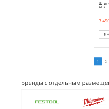
Штати
ADA E
3 490
В 
1
2
Бренды с отдельным размещ