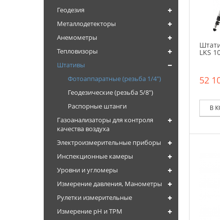
Геодезия
Металлодетекторы
Анемометры
Штати
Тепловизоры
LKS 10
Штативы
52 10
Фотоаппаратные (резьба 1/4")
Геодезические (резьба 5/8")
Распорные штанги
В 
Газоанализаторы для контроля
качества воздуха
Электроизмерительные приборы
Инспекционные камеры
Уровни и угломеры
Измерение давления, Манометры
Рулетки измерительные
Измерение pH и TPM