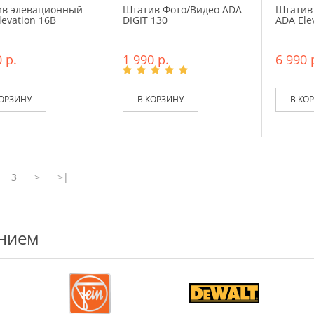
в элевационный
Штатив Фото/Видео ADA
Штатив
levation 16B
DIGIT 130
ADA Ele
 р.
1 990 р.
6 990 
КОРЗИНУ
В КОРЗИНУ
В КО
3
>
>|
ением