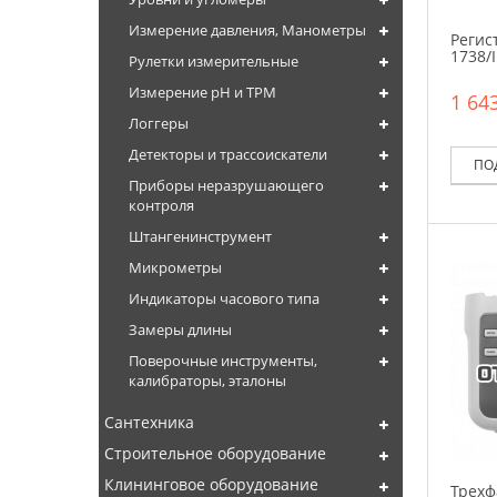
Измерение давления, Манометры
Регис
1738/
Рулетки измерительные
Измерение pH и TPM
1 643
Логгеры
Детекторы и трассоискатели
ПО
Приборы неразрушающего
контроля
Штангенинструмент
Микрометры
Индикаторы часового типа
Замеры длины
Поверочные инструменты,
калибраторы, эталоны
Сантехника
Строительное оборудование
Клининговое оборудование
Трехф