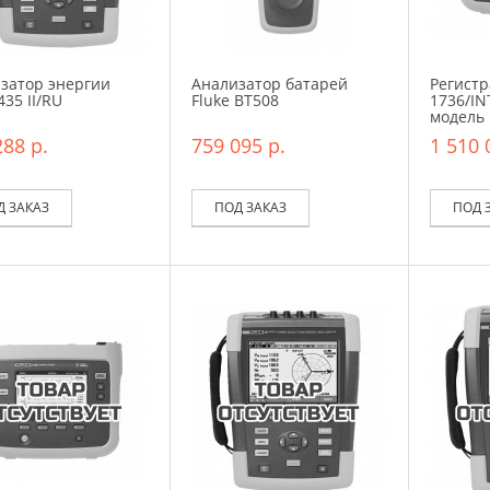
затор энергии
Анализатор батарей
Регистр
435 II/RU
Fluke BT508
1736/IN
модель
288 р.
759 095 р.
1 510 
Д ЗАКАЗ
ПОД ЗАКАЗ
ПОД 