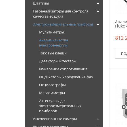
Штативы
Газоанализаторы для контроля
качества воздуха
Анали
Электроизмерительные приборы
Fluke 
Мультиметры
812 
Анализ качества
электроэнергии
Токовые клещи
ПО
Детекторы и тестеры
Измерение сопротивления
Индикаторы чередования фаз
Осциллографы
Мегаомметры
Аксессуары для
электроизмерительных
приборов
Инспекционные камеры
Уровни и угломеры