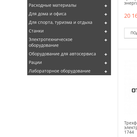
энерг
Расходные материалы
Для дома и офиса
20 16
Для спорта, туризма и отдыха
Станки
ПО
Электротехническое
оборудование
Оборудование для автосервиса
Рации
Лабораторное оборудование
Трехф
элект
1744