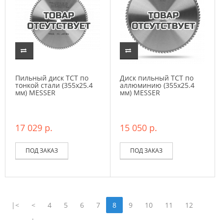
Пильный диск ТСТ по
Диск пильный ТСТ по
тонкой стали (355х25.4
аллюминию (355х25.4
мм) MESSER
мм) MESSER
17 029 р.
15 050 р.
ПОД ЗАКАЗ
ПОД ЗАКАЗ
|<
<
4
5
6
7
8
9
10
11
12