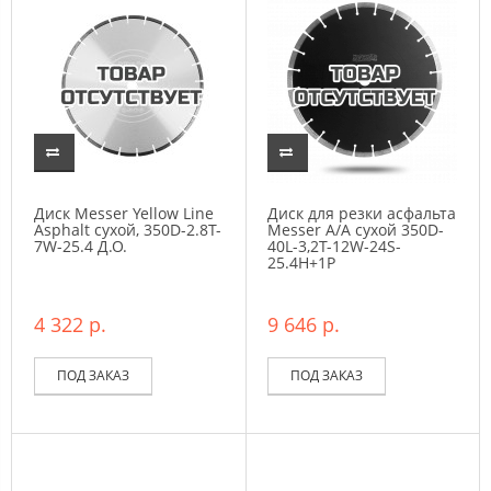
Диск Messer Yellow Line
Диск для резки асфальта
Asphalt сухой, 350D-2.8T-
Messer A/A сухой 350D-
7W-25.4 Д.О.
40L-3,2T-12W-24S-
25.4H+1P
4 322 р.
9 646 р.
ПОД ЗАКАЗ
ПОД ЗАКАЗ