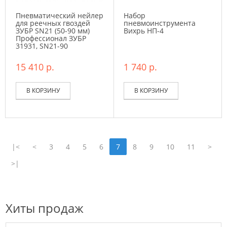
Пневматический нейлер
Набор
для реечных гвоздей
пневмоинструмента
ЗУБР SN21 (50-90 мм)
Вихрь НП-4
Профессионал ЗУБР
31931, SN21-90
15 410 р.
1 740 р.
В КОРЗИНУ
В КОРЗИНУ
|<
<
3
4
5
6
7
8
9
10
11
>
>|
Хиты продаж