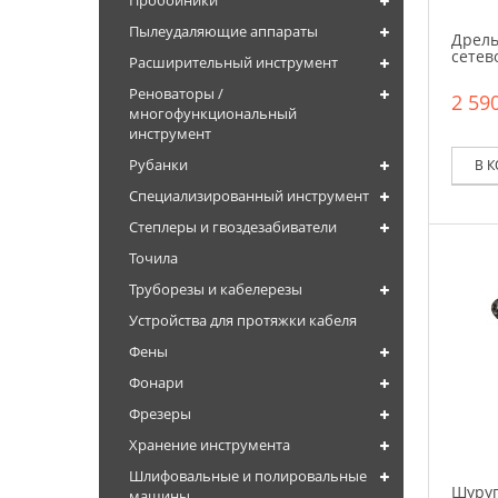
Пробойники
Пылеудаляющие аппараты
Дрель
сетев
Расширительный инструмент
Реноваторы /
2 590
многофункциональный
инструмент
Рубанки
В 
Специализированный инструмент
Степлеры и гвоздезабиватели
Точила
Труборезы и кабелерезы
Устройства для протяжки кабеля
Фены
Фонари
Фрезеры
Хранение инструмента
Шлифовальные и полировальные
Шуруп
машины