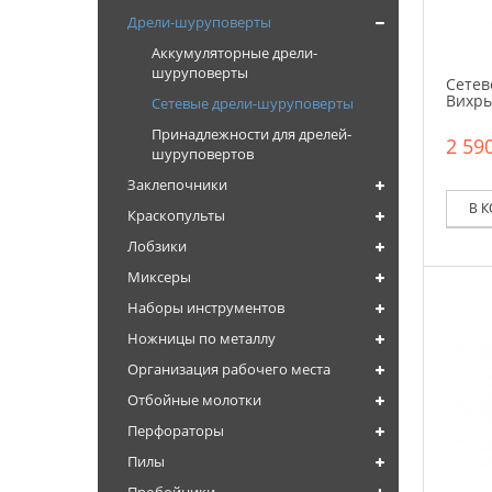
Дрели-шуруповерты
Аккумуляторные дрели-
шуруповерты
Сетев
Вихрь
Сетевые дрели-шуруповерты
Принадлежности для дрелей-
2 590
шуруповертов
Заклепочники
В 
Краскопульты
Лобзики
Миксеры
Наборы инструментов
Ножницы по металлу
Организация рабочего места
Отбойные молотки
Перфораторы
Пилы