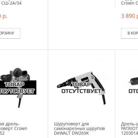
 СШ-2А/34
Crown 
 р.
3 890 
КОРЗИНУ
В КО
ая дрель-
Шуруповерт для
Дрель-
оверт Crown
самонарезных шурупов
PATRIOT
52
DeWALT DW269K
120301