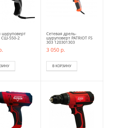
й шуруповерт
Сетевая дрель-
 СШ-550-2
шуруповерт PATRIOT FS
303 120301303
р.
3 050 р.
РЗИНУ
В КОРЗИНУ