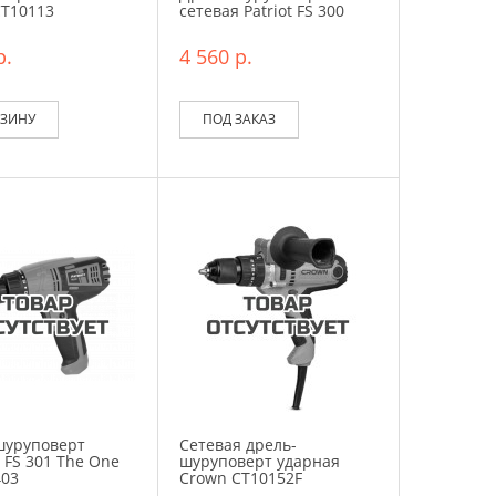
CT10113
сетевая Patriot FS 300
р.
4 560 р.
РЗИНУ
ПОД ЗАКАЗ
шуруповерт
Сетевая дрель-
 FS 301 The One
шуруповерт ударная
403
Crown CT10152F