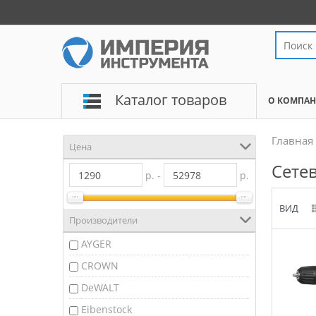
Каталог товаров
О КОМПА
Главная
Цена
Сете
р. -
р.
ВИД
Производители
AYGER
CROWN
DeWALT
Eibenstock