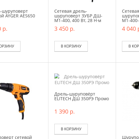
-шуруповерт
Сетевая дрель-
Сетевая
ой AYGER AES650
шуруповерт ЗУБР ДШ-
шурупо
М1-400, 400 Вт, 28 Н·м
М1-400-2
 р.
3 450 р.
4 040 
КОРЗИНУ
В КОРЗИНУ
В КО
Дрель-шуруповёрт
ELITECH ДШ 350РЭ Промо
1 390 р.
В КОРЗИНУ
оверт сетевой
Шурупо