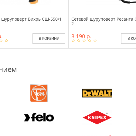
 шуруповерт Вихрь СШ-550/1
Сетевой шуруповерт Ресанта 
2
р.
3 190 р.
В КОРЗИНУ
В К
ением