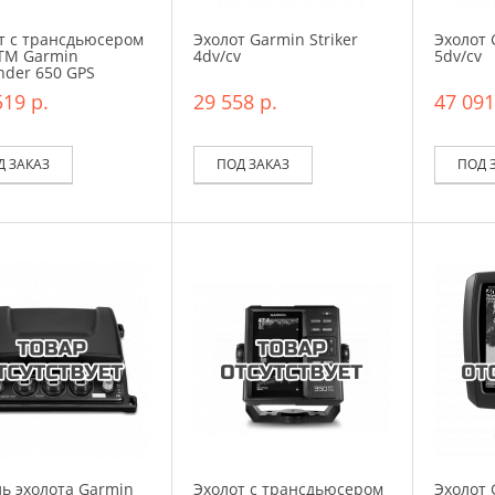
т с трансдьюсером
Эхолот Garmin Striker
Эхолот 
TM Garmin
4dv/cv
5dv/cv
inder 650 GPS
519 р.
29 558 р.
47 091
Д ЗАКАЗ
ПОД ЗАКАЗ
ПОД 
ь эхолота Garmin
Эхолот с трансдьюсером
Эхолот 