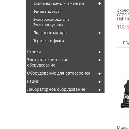
Скамейки, качели и мангалы
Эхоло
Тенты и шатры
GT20-
FishF
Электросамокаты и
Электроскутеры
100 
Лодочные моторы
Термосы и фляги
ПО
Станки
Электротехническое
оборудование
Оборудование для автосервиса
Рации
Лабораторное оборудование
Модул