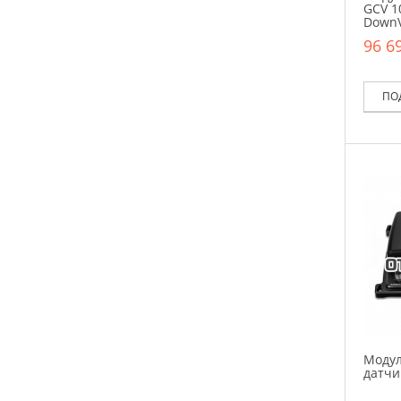
GCV 1
Down
96 69
ПО
Модул
датчи