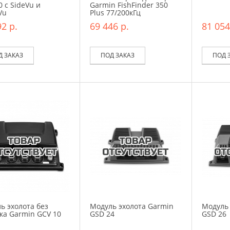
0 с SideVu и
Garmin FishFinder 350
Vu
Plus 77/200кГц
2 р.
69 446 р.
81 054
Д ЗАКАЗ
ПОД ЗАКАЗ
ПОД 
ь эхолота без
Модуль эхолота Garmin
Модуль 
ка Garmin GCV 10
GSD 24
GSD 26