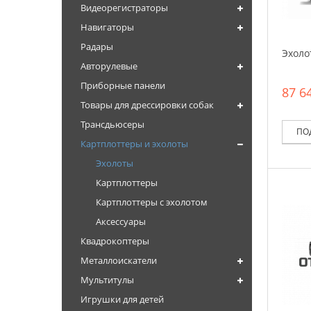
Видеорегистраторы
Навигаторы
Радары
Эхолот
Авторулевые
Приборные панели
87 64
Товары для дрессировки собак
Трансдьюсеры
ПО
Картплоттеры и эхолоты
Эхолоты
Картплоттеры
Картплоттеры с эхолотом
Аксессуары
Квадрокоптеры
Металлоискатели
Мультитулы
Игрушки для детей