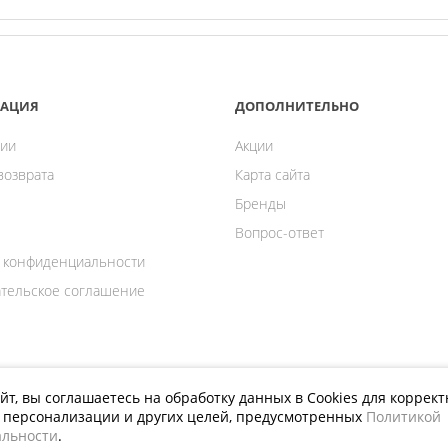
АЦИЯ
ДОПОЛНИТЕЛЬНО
ии
Акции
возврата
Карта сайта
Бренды
Вопрос-ответ
 конфиденциальности
тельское соглашение
йт, вы соглашаетесь на обработку данных в Cookies для коррек
й персонализации и других целей, предусмотренных
Политикой
ПРИСОЕДИНЯЙТЕСЬ К НАМ
льности
.