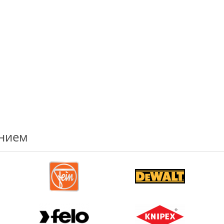
ением