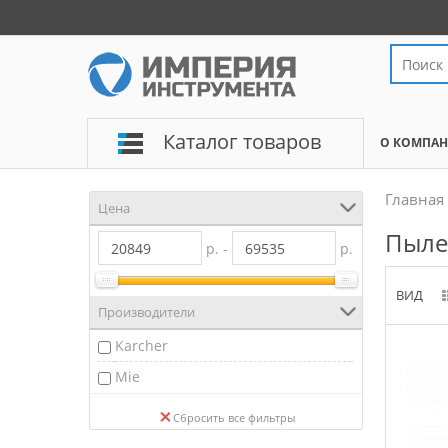
Каталог товаров
О КОМПА
Главная
Цена
Пыле
р. -
р.
ВИД
Производители
Karcher
Mie
Сбросить все фильтры