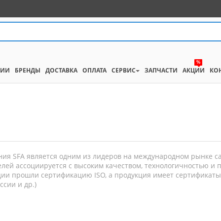
%
НИИ
БРЕНДЫ
ДОСТАВКА
ОПЛАТА
СЕРВИС
ЗАПЧАСТИ
АКЦИИ
КО
ия SFA является одним из лидеров на международном рынке с
елей ассоциируется с высоким качеством, технологичностью и 
ии прошли сертификацию ISO, а продукция имеет сертификаты 
ссии и др.)