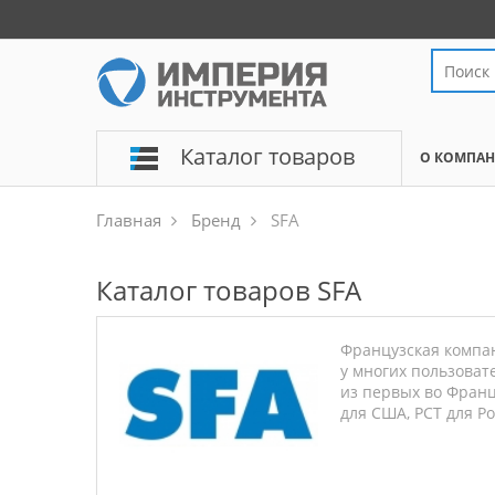
Каталог товаров
О КОМПА
Главная
Бренд
SFA
Каталог товаров SFA
Французская компан
у многих пользоват
из первых во Франц
для США, РСТ для Ро