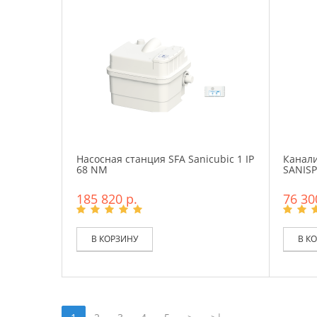
Насосная станция SFA Sanicubic 1 IP
Канали
68 NM
SANIS
185 820 р.
76 30
В КОРЗИНУ
В К