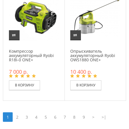
Компрессор
Опрыскиватель
аккумуляторный Ryobi
аккумуляторный Ryobi
R18I-0 ONE+
OWS1880 ONE+
7 000 р.
10 400 р.
В КОРЗИНУ
В КОРЗИНУ
1
2
3
4
5
6
7
8
9
>
>|