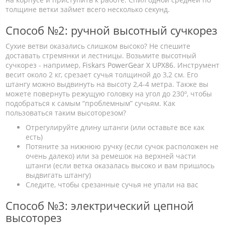
толщине ветки займет всего несколько секунд.
Способ №2: ручной высотный сучкорез
Сухие ветви оказались слишком высоко? Не спешите
доставать стремянки и лестницы. Возьмите высотный
сучкорез - например,
Fiskars PowerGear X UPX86
. Инструмент
весит около 2 кг, срезает сучья толщиной до 3,2 см. Его
штангу можно выдвинуть на высоту 2,4-4 метра. Также вы
можете повернуть режущую головку на угол до 230º, чтобы
подобраться к самым “проблемным” сучьям. Как
пользоваться таким высоторезом?
Отрегулируйте длину штанги (или оставьте все как
есть)
Потяните за нижнюю ручку (если сучок расположен не
очень далеко) или за ремешок на верхней части
штанги (если ветка оказалась высоко и вам пришлось
выдвигать штангу)
Следите, чтобы срезанные сучья не упали на вас
Способ №3: электрический цепной
высоторез