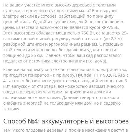
На вашем участке много высоких деревьев с толстыми
сучьями, а времени на уход за ними мало? Вас выручит
электрический высоторез, работающий по принципу
цепной пилы. Одной из лучших моделей по соотношению
цены, качества и возможностей является
Ryobi RPP755E
.
Этот высоторез обладает мощностью 750 Вт, оснащается 25-
сантиметровой шиной, регулируемой по высоте (до 2,7 м)
разборной штангой и эргономичным ремнем. С помощью
этой техники можно легко, без давления удалить ветки
толщиной до 25 см. Главное, чтобы ваш сад располагался
недалеко от источника электропитания (т.е. дома).
Если же на вашем участке часто выключают электричество,
пригодится генератор - к примеру,
Hyundai HHY 9020FE ATS
с
4-тактным бензиновым двигателем, выходной мощностью 6
кВт, запуском от стартера, возможностью автоматического
ввода в резерв, регулятором напряжения и другими
полезными возможностями. Данный генератор позволит
снабдить энергией не только дачу или дом, но и садовую
технику.
Способ №4: аккумуляторный высоторез
Тем, у кого плодовые деревья и прочие насаждения растут в