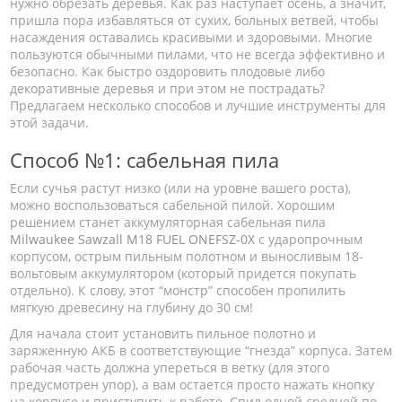
нужно обрезать деревья. Как раз наступает осень, а значит,
пришла пора избавляться от сухих, больных ветвей, чтобы
насаждения оставались красивыми и здоровыми. Многие
пользуются обычными пилами, что не всегда эффективно и
безопасно. Как быстро оздоровить плодовые либо
декоративные деревья и при этом не пострадать?
Предлагаем несколько способов и лучшие инструменты для
этой задачи.
Способ №1: сабельная пила
Если сучья растут низко (или на уровне вашего роста),
можно воспользоваться сабельной пилой. Хорошим
решением станет аккумуляторная сабельная пила
Milwaukee Sawzall M18 FUEL ONEFSZ-0X
с ударопрочным
корпусом, острым пильным полотном и выносливым 18-
вольтовым аккумулятором (который придется покупать
отдельно). К слову, этот “монстр” способен пропилить
мягкую древесину на глубину до 30 см!
Для начала стоит установить пильное полотно и
заряженную АКБ в соответствующие “гнезда” корпуса. Затем
рабочая часть должна упереться в ветку (для этого
предусмотрен упор), а вам остается просто нажать кнопку
на корпусе и приступить к работе. Спил одной средней по